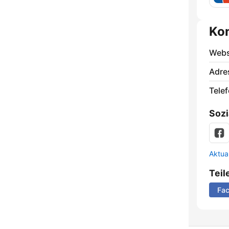
Ko
Webs
Adre
Telef
Sozi
Aktua
Teil
Fa