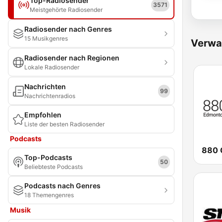
Top-Radiosender
3571
Meistgehörte Radiosender
Radiosender nach Genres
15 Musikgenres
Verwa
Radiosender nach Regionen
Lokale Radiosender
Nachrichten
99
Nachrichtenradios
Empfohlen
Liste der besten Radiosender
Podcasts
Top-Podcasts
50
Beliebteste Podcasts
Podcasts nach Genres
18 Themengenres
Musik