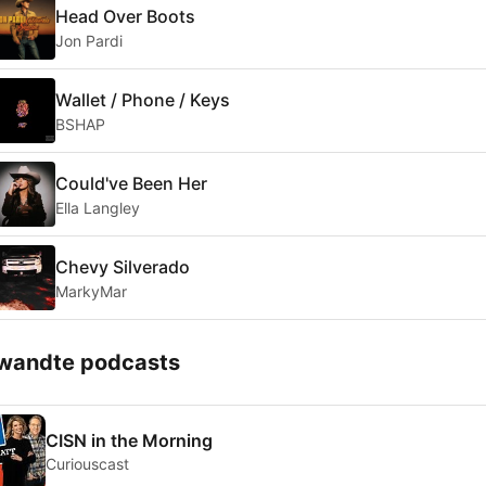
Head Over Boots
Jon Pardi
Wallet / Phone / Keys
BSHAP
Could've Been Her
Ella Langley
Chevy Silverado
MarkyMar
wandte podcasts
CISN in the Morning
Curiouscast