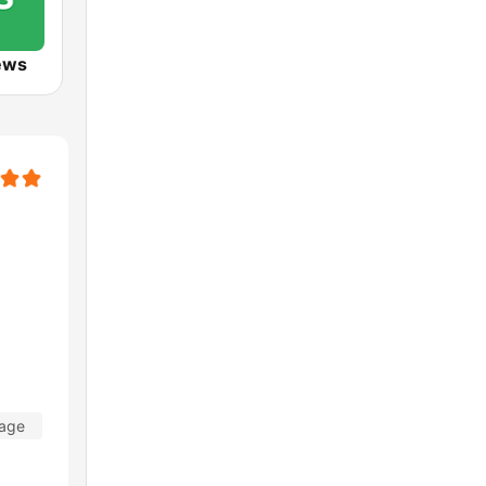
ews
Tage