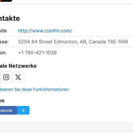
ntakte
ite
http://www.cisnfm.com/
sse:
5204 84 Street Edmonton, AB, Canada T6E-5N8
on:
+1 780-421-1039
ale Netzwerke
lisieren Sie diese Funkinformationen
en
cebook
X