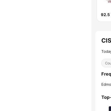
92.5
CI
Today
Cou
Freq
Edmo
Top