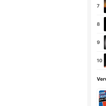
7
8
9
10
Ver