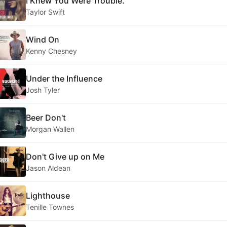
I Knew You Were Trouble.
Taylor Swift
Wind On
Kenny Chesney
Under the Influence
Josh Tyler
Beer Don't
Morgan Wallen
Don't Give up on Me
Jason Aldean
Lighthouse
Tenille Townes