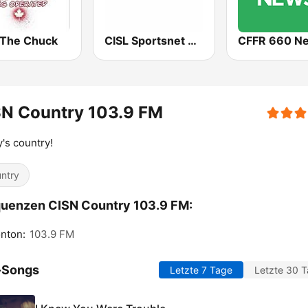
 The Chuck
CISL Sportsnet 650 AM
CFFR 660 N
SN Country 103.9 FM
's country!
ntry
uenzen CISN Country 103.9 FM:
nton:
103.9 FM
-Songs
Letzte 7 Tage
Letzte 30 