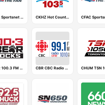
CJCL Sportsnet 590 The Fan
CKHZ Hot Country 103.5
CFBR 100.3 FM The Bear
CBR CBC Radio One Calgary