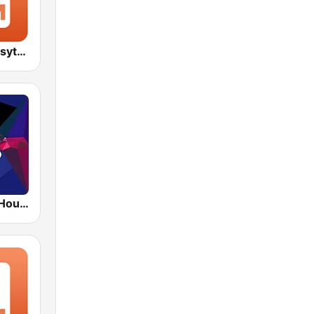
1.FM - Bom Psytrance
1.FM - Deep House