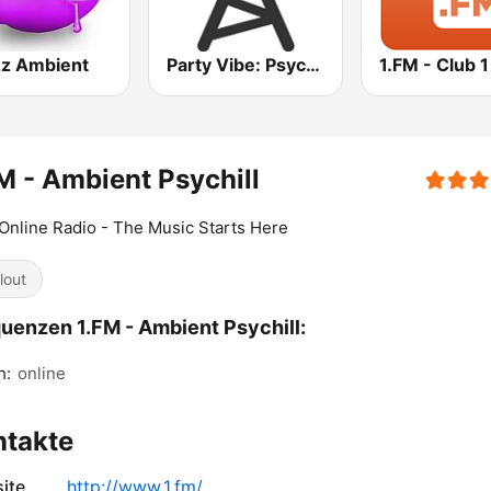
zz Ambient
Party Vibe: Psychedelic Trance Radio
1.FM - Club 1
M - Ambient Psychill
Online Radio - The Music Starts Here
lout
uenzen 1.FM - Ambient Psychill:
h:
online
ntakte
ite
http://www.1.fm/