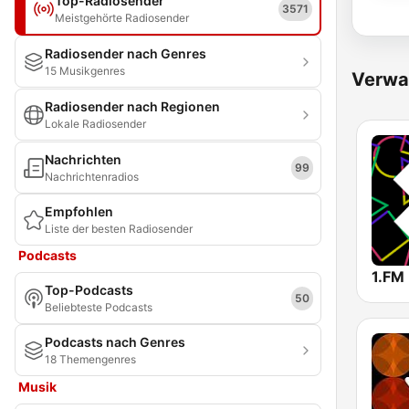
Top-Radiosender
3571
Meistgehörte Radiosender
Radiosender nach Genres
15 Musikgenres
Verwa
Radiosender nach Regionen
Lokale Radiosender
Nachrichten
99
Nachrichtenradios
Empfohlen
Liste der besten Radiosender
Podcasts
Top-Podcasts
50
Beliebteste Podcasts
Podcasts nach Genres
18 Themengenres
Musik