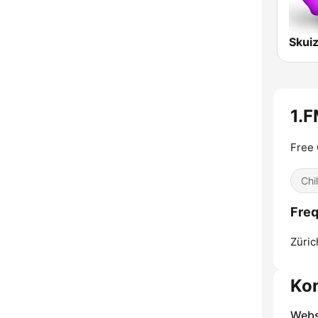
Skui
1.F
Free 
Chil
Freq
Züric
Ko
Webs