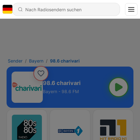
Sender
Bayern
98.6 charivari
98.6 charivari
Bayern - 98.6 FM