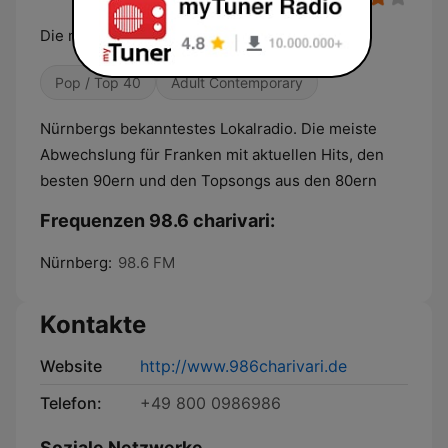
Die meiste Abwechlung für Franken
Pop / Top 40
Adult Contemporary
Nürnbergs bekanntestes Lokalradio. Die meiste
Abwechslung für Franken mit aktuellen Hits, den
besten 90ern und den Topsongs aus den 80ern
Frequenzen 98.6 charivari:
Nürnberg:
98.6 FM
Kontakte
Website
http://www.986charivari.de
Telefon:
+49 800 0986986
Soziale Netzwerke