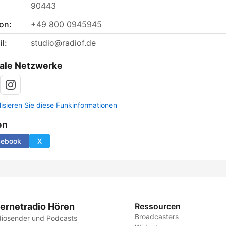
90443
on:
+49 800 0945945
l:
studio@radiof.de
ale Netzwerke
lisieren Sie diese Funkinformationen
en
cebook
X
ternetradio Hören
Ressourcen
Broadcasters
iosender und Podcasts