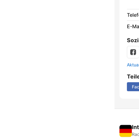
Telef
E-Mai
Sozi
Aktua
Teil
Fa
In
Rad