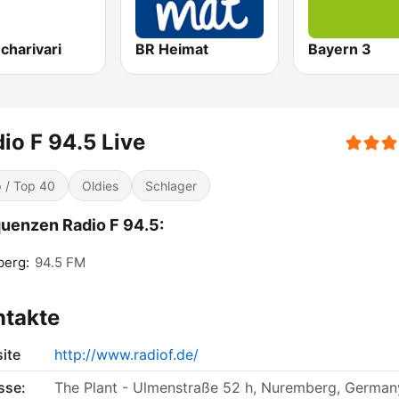
charivari
BR Heimat
Bayern 3
io F 94.5 Live
 / Top 40
Oldies
Schlager
uenzen Radio F 94.5:
berg:
94.5 FM
ntakte
ite
http://www.radiof.de/
sse:
The Plant - Ulmenstraße 52 h, Nuremberg, German