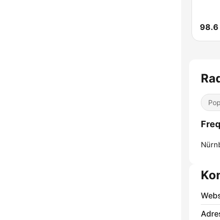
98.6 
Rad
Pop
Freq
Nürn
Ko
Webs
Adre