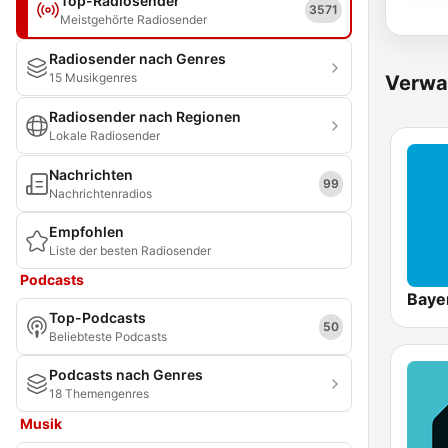
Top-Radiosender
3571
Meistgehörte Radiosender
Radiosender nach Genres
15 Musikgenres
Verwa
Radiosender nach Regionen
Lokale Radiosender
Nachrichten
99
Nachrichtenradios
Empfohlen
Liste der besten Radiosender
Podcasts
Baye
Top-Podcasts
50
Beliebteste Podcasts
Podcasts nach Genres
18 Themengenres
Musik