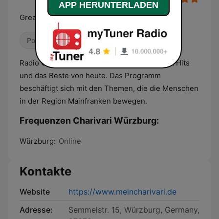
APP HERUNTERLADEN
Greatest Hits und das Beste von heute
Pop / Top 40
Adult Contemporary
Radio Charivari Würzburg spielt die Greatest Hits
und das Beste von heute. Das Programm
beschäftigt sich mit den Themen, die die Menschen
in der Region Mainfranken bewegen.
Frequenzen Charivari Würzburg:
Würzburg:
Online
Kontakte
Website
https://www.meincharivari.de
Adresse:
Semmelstr. 15, Würzburg, Germany,