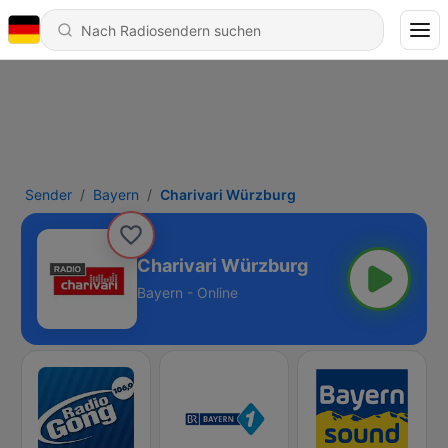
Sender
Bayern
Charivari Würzburg
Charivari Würzburg
Bayern - Online