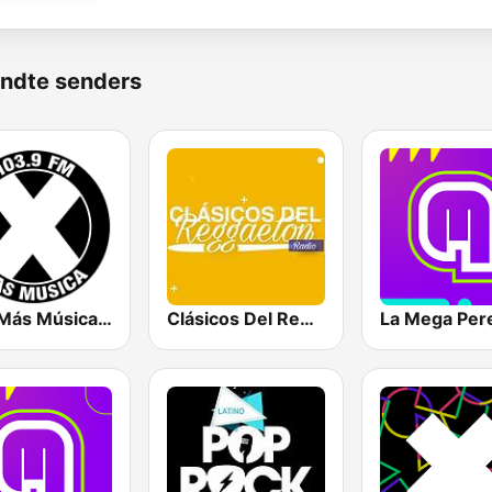
ndte senders
La X Más Música 103.9 FM
Clásicos Del Reggaetón
La Mega Pere