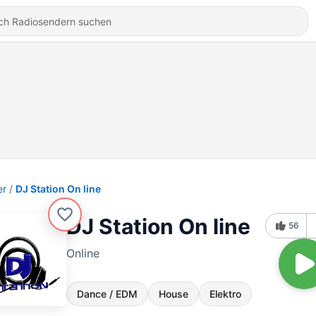
er
DJ Station On line
DJ Station On line
56
Online
Dance / EDM
House
Elektro