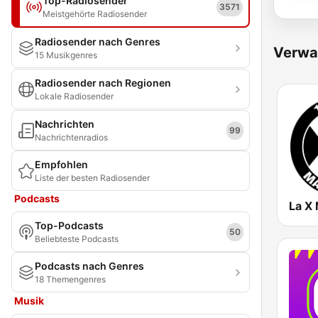
Top-Radiosender
3571
Meistgehörte Radiosender
Radiosender nach Genres
Verwa
15 Musikgenres
Radiosender nach Regionen
Lokale Radiosender
Nachrichten
99
Nachrichtenradios
Empfohlen
Liste der besten Radiosender
Podcasts
Top-Podcasts
50
Beliebteste Podcasts
Podcasts nach Genres
18 Themengenres
Musik