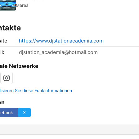
Marea
ntakte
ite
https://www.djstationacademia.com
l:
djstation_academia@hotmail.com
ale Netzwerke
lisieren Sie diese Funkinformationen
en
cebook
X