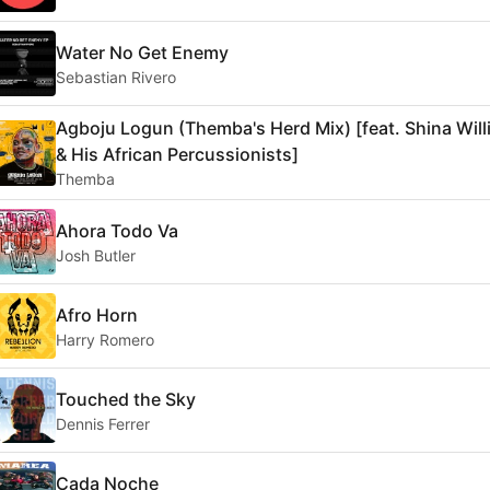
Water No Get Enemy
Sebastian Rivero
Agboju Logun (Themba's Herd Mix) [feat. Shina Wil
& His African Percussionists]
Themba
Ahora Todo Va
Josh Butler
Afro Horn
Harry Romero
Touched the Sky
Dennis Ferrer
Cada Noche