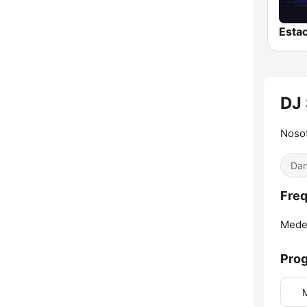
DJ 
Nosot
Dan
Freq
Medel
Pro