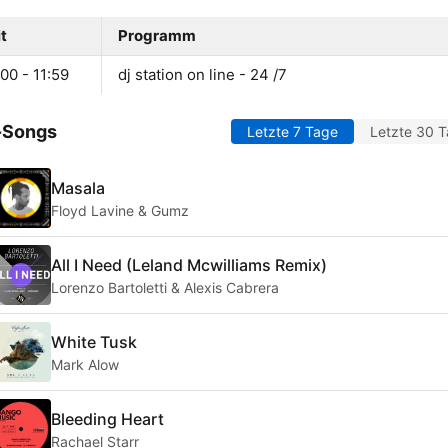
t
Programm
00 - 11:59
dj station on line - 24 /7
-Songs
Letzte 7 Tage
Letzte 30 
Masala
Floyd Lavine & Gumz
All I Need (Leland Mcwilliams Remix)
Lorenzo Bartoletti & Alexis Cabrera
White Tusk
Mark Alow
Bleeding Heart
Rachael Starr