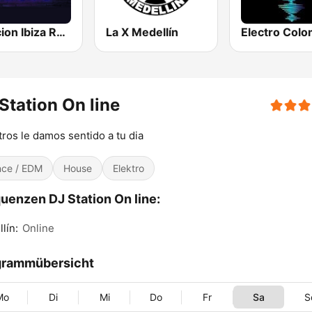
Estacion Ibiza Radio
La X Medellín
Station On line
ros le damos sentido a tu dia
ce / EDM
House
Elektro
uenzen DJ Station On line:
lín:
Online
grammübersicht
Mo
Di
Mi
Do
Fr
Sa
S