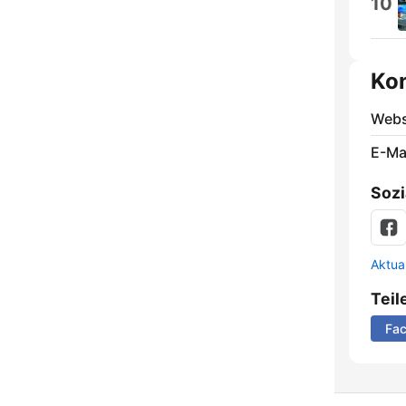
10
Ko
Webs
E-Mai
Sozi
Aktua
Teil
Fa