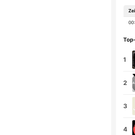
Zei
00:
Top
1
2
3
4