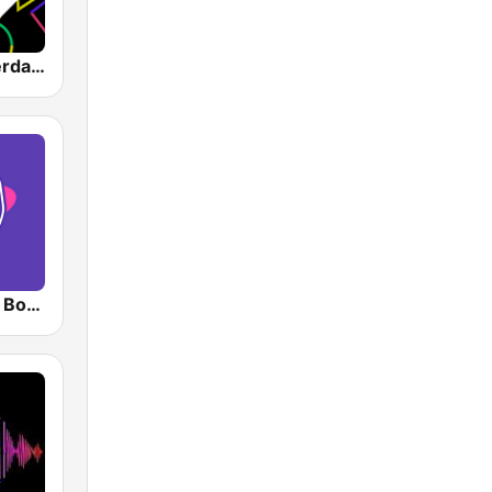
1.FM - Amsterdam Trance
RadioAcktiva Bogotá