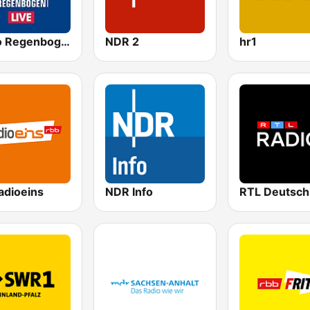
Radio Regenbogen
NDR 2
hr1
adioeins
NDR Info