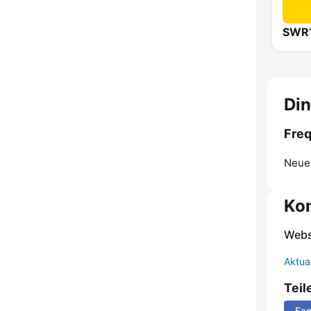
Din
Freq
Neue
Ko
Webs
Aktua
Teil
Fa