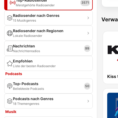
Top-Radiosender
3571
Meistgehörte Radiosender
Radiosender nach Genres
Verwa
15 Musikgenres
Radiosender nach Regionen
Lokale Radiosender
Nachrichten
99
Nachrichtenradios
Empfohlen
Liste der besten Radiosender
Podcasts
Kiss
Top-Podcasts
50
Beliebteste Podcasts
Podcasts nach Genres
18 Themengenres
Musik