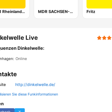
SWR1 Rheinland-Pfalz
MDR SACHSEN-ANHALT Magdeburg
Fritz
kelwelle Live
uenzen Dinkelwelle:
nhagen:
Online
ntakte
ite
http://dinkelwelle.de/
lisieren Sie diese Funkinformationen
en
cebook
X