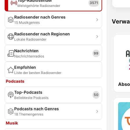
Top-Radiosender
3571
Meistgehörte Radiosender
Radiosender nach Genres
Verwa
15 Musikgenres
Radiosender nach Regionen
Lokale Radiosender
Nachrichten
99
Nachrichtenradios
Empfohlen
Liste der besten Radiosender
Podcasts
Top-Podcasts
50
Beliebteste Podcasts
Podcasts nach Genres
18 Themengenres
Musik