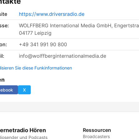
ntakte
ite
https://www.driversradio.de
sse:
WOLFFBERG International Media GmbH, Engertstra
04177 Leipzig
on:
+49 341 991 90 800
l:
info@wolffberginternationalmedia.de
lisieren Sie diese Funkinformationen
en
cebook
X
ternetradio Hören
Ressourcen
Broadcasters
iosender und Podcasts