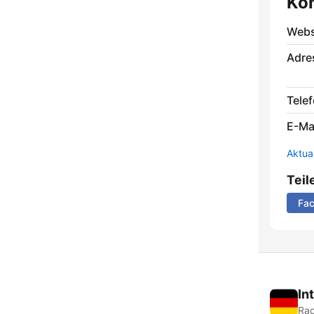
Ko
Webs
Adre
Telef
E-Mai
Aktua
Teil
Fa
In
Rad