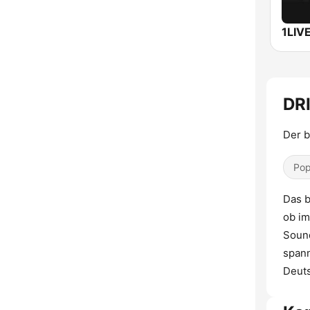
1LIV
DR
Der b
Pop
Das b
ob im
Sound
spann
Deuts