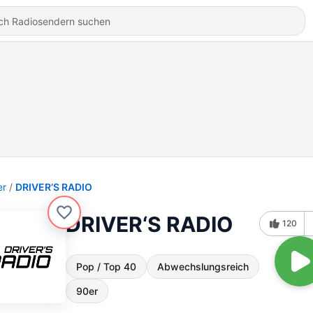
er
DRIVER‘S RADIO
DRIVER‘S RADIO
120
Pop / Top 40
Abwechslungsreich
90er