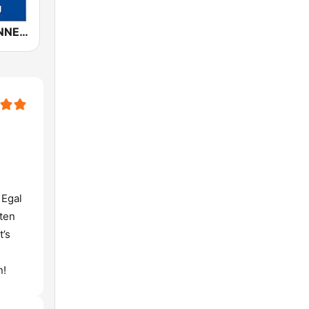
ROCK ANTENNE Hamburg
 Egal
ten
’s
n!