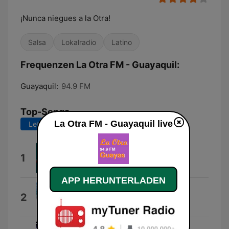
¡Nunca niegues a la Otra!
Salsa
Lokalradio
Latino
Frequenzen La Otra FM - Guayaquil:
Guayaquil:
94.9 FM
Top-Songs
La Otra FM - Guayaquil live
Letzte 7 Tage
Letzte 30 Tage
BadBounce
1
Piloco
APP HERUNTERLADEN
La Cumbia Colombiana
2
Invasion Colombiana