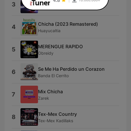
2026
3
2026
Chicha (2023 Remastered)
4
Huayucaltia
MERENGUE RAPIDO
5
Obreidy
Se Me Ha Perdido un Corazon
6
Banda El Cerrito
Mix Chicha
7
Zarek
Tex-Mex Country
8
Tex-Mex Kadillaks