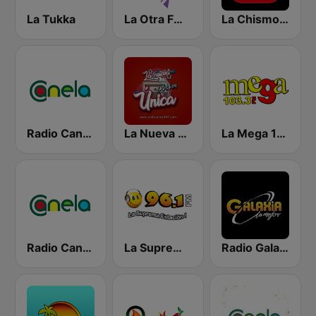
La Tukka
La Otra FM - Quito
La Chismosa 104.1
Radio Canela Guayas
La Nueva Unica 94.5 FM
La Mega 103.3 FM
Radio Canela Azuay
La Suprema Estacion 96.1 FM
Radio Galaxia