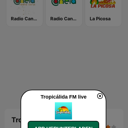
Radio Canela Quito
Radio Canela Azuay
La Picosa
Tropicálida FM live
Tropicálida FM