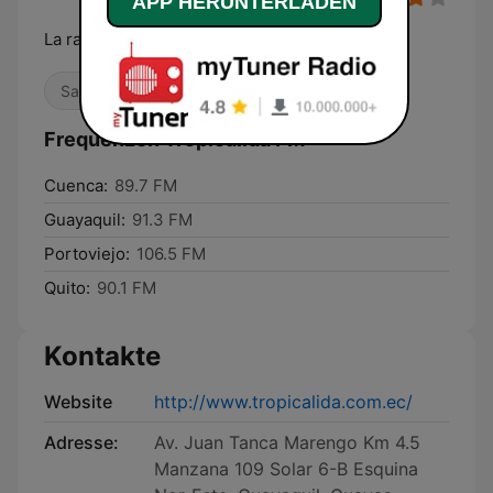
APP HERUNTERLADEN
La radio más caliente
Salsa
Latino
Frequenzen Tropicálida FM:
Cuenca:
89.7 FM
Guayaquil:
91.3 FM
Portoviejo:
106.5 FM
Quito:
90.1 FM
Kontakte
Website
http://www.tropicalida.com.ec/
Adresse:
Av. Juan Tanca Marengo Km 4.5
Manzana 109 Solar 6-B Esquina