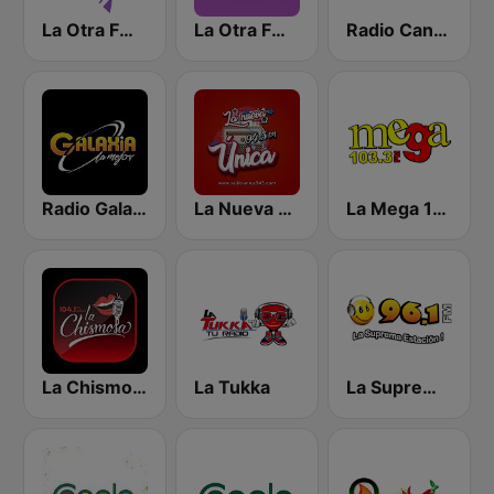
La Otra FM - Quito
La Otra FM - Guayaquil
Radio Canela Guayas
Radio Galaxia
La Nueva Unica 94.5 FM
La Mega 103.3 FM
La Chismosa 104.1
La Tukka
La Suprema Estacion 96.1 FM