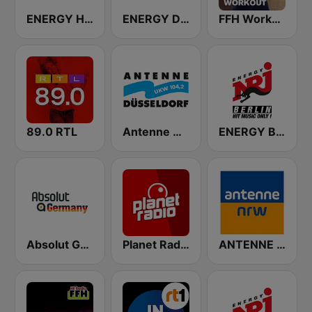
ENERGY Hits
ENERGY Dance
FFH Workout
89.0 RTL
Antenne Düsseldorf
ENERGY Berlin
Absolut Germany
Planet Radio
ANTENNE NRW