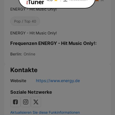
ENERGY - Hit Music Only!
Pop / Top 40
ENERGY - Hit Music Only!
Frequenzen ENERGY - Hit Music Only!:
Berlin:
Online
Kontakte
Website
https://www.energy.de
Soziale Netzwerke
Aktualisieren Sie diese Funkinformationen