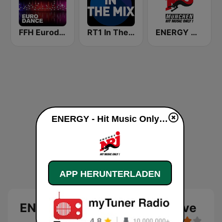
FFH Eurodance
RT1 In The Mix
ENERGY München
ENERGY - Hit Music Only! live
APP HERUNTERLADEN
ENERGY - Hit Music Only! Live