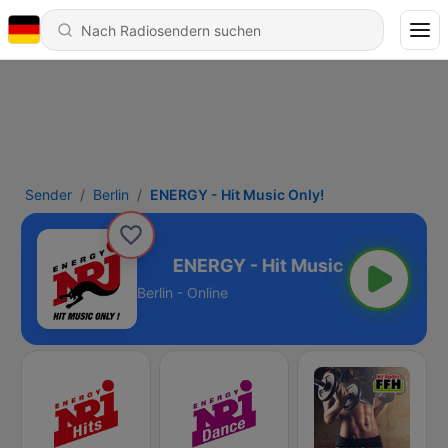
Sender
Berlin
ENERGY - Hit Music Only!
t Music Only!
Berlin - Online