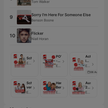
Tom Walker
Sorry I'm Here For Someone Else
9
Benson Boone
Flicker
10
Niall Horan
POWERNAP
Achterbahn
Schrottcast
-
ins
Energy
Abschalten
Nirgendwo
Energy
Energy - Folge 6
beim
06 Aug 2025
Einschalten
Schweigen
Hangover
Aus
verboten
Berlin
2
werden
Energy
Energy
Energy
3 -
Sarahs
Babypodcast