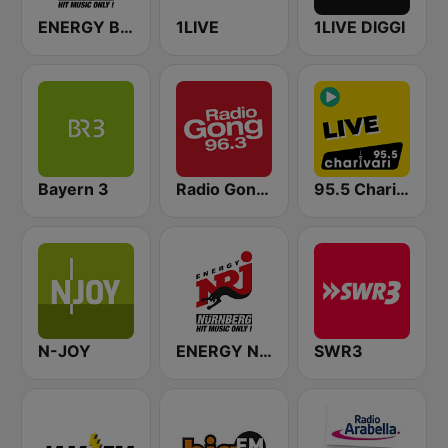
ENERGY Berlin
1LIVE
1LIVE DIGGI
Bayern 3
Radio Gong 96.3 FM
95.5 Charivari - Live
N-JOY
ENERGY Nürnberg
SWR3