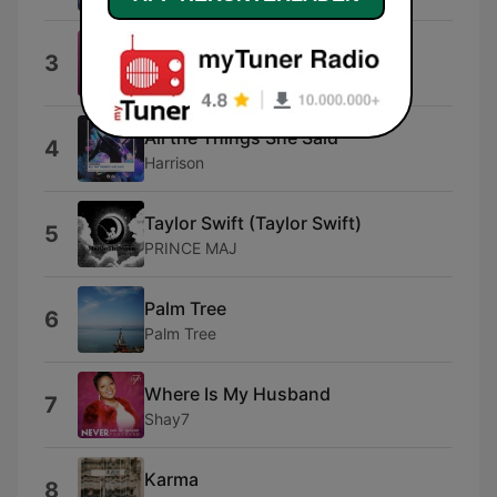
Dangerously Easy
3
Olivia Dean
All the Things She Said
4
Harrison
Taylor Swift (Taylor Swift)
5
PRINCE MAJ
Palm Tree
6
Palm Tree
Where Is My Husband
7
Shay7
Karma
8