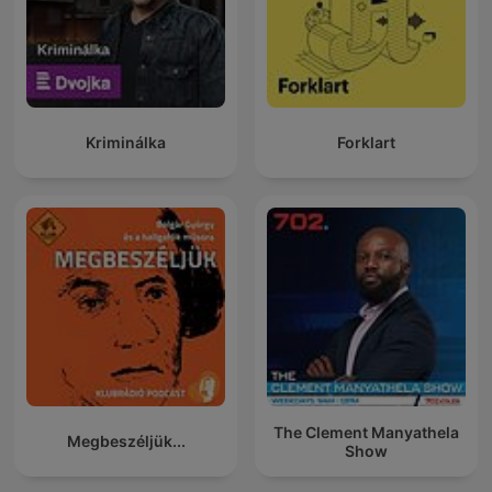
Kriminálka
Forklart
The Clement Manyathela
Megbeszéljük...
Show