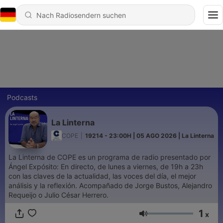
Podcasts
La Linterna
COPE
|
19214 - 23:00H | 05 AGO 2026 | La Linterna
La Linterna de COPE es un programa de radio presentado por
Ángel Expósito: En directo, de lunes a viernes, de 19h a 23h
con las claves de la actualidad, las voces del día, el mejor
análisis y la reflexión. Acompañado de Jorge Bustos, Alejandro
Requeijo o Julio César Herrero.
1
x
Lautstärke