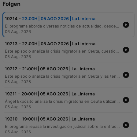
Folgen
-
19214
23:00H | 05 AGO 2026 | La Linterna
El programa aborda diversas noticias de actualidad, desde casos recientes de violencia machista en Murcia y Asturias hasta la crisis migratoria de menores en Ceuta. También se analiza el impacto del calor en los medicamentos, el descenso en la compraventa de viviendas y el aumento del precio de los carburantes. Asimismo, se destaca la labor de unas costureras en Córdoba para humanizar la unidad de neonatología, junto con otros temas como el aumento de casos del virus del Nilo en España, incendios forestales en Castellón y un importante hallazgo arqueológico en Ciudad Real.
06 Aug. 2026
-
19213
22:00H | 05 AGO 2026 | La Linterna
Este episodio analiza la crisis migratoria en Ceuta, cuestionando la gestión del gobierno español, la falta de respuesta ante avisos previos y las consecuencias de las sentencias judiciales. Se debate sobre la relación diplomática con Marruecos, la responsabilidad política y el papel de la Unión Europea frente a las fronteras sur. Asimismo, se aborda la polémica sobre la posible sede de la final del Mundial 2030, analizando las presiones geopolíticas y cómo países como Marruecos utilizan eventos deportivos para fortalecer su proyección internacional y ejercer poder blando.
05 Aug. 2026
-
19212
21:00H | 05 AGO 2026 | La Linterna
Este episodio analiza la crisis migratoria en Ceuta y las tensiones políticas derivadas de la gestión de menores, examinando la compleja relación estratégica e interdependencia económica entre España y Marruecos. Se exploran diversas perspectivas sobre la necesidad de recuperar la comunicación diplomática y los riesgos de una posible connivencia estatal ante el aumento de la presión fronteriza. Asimismo, el programa aborda temas de actualidad económica y social, como la subida del precio de los carburantes, el funcionamiento de la hipoteca inversa y las graves consecuencias de los incendios en el sector agrícola de Castellón. Se destaca la urgencia de ayudas para evitar el abandono de tierras y la crisis del relevo generacional en la región.
05 Aug. 2026
-
19211
20:00H | 05 AGO 2026 | La Linterna
Ángel Expósito analiza la crisis migratoria en Ceuta utilizando conceptos de la RAE para cuestionar la gestión gubernamental y la falta de previsión ante los hechos. El episodio también aborda diversas noticias nacionales e internacionales, incluyendo procesos judiciales en Marruecos, el mensaje del Papa y conflictos bélicos. Asimismo, se repasan otros temas de actualidad como la situación de seguridad fronteriza, la apertura de una librería temática en Ureña, noticias sobre los Eagles en Las Vegas y la estrategia política de Gianni Infantino ante su reelección en la FIFA.
05 Aug. 2026
-
19210
19:00H | 05 AGO 2026 | La Linterna
El programa repasa la investigación judicial sobre la entrada de migrantes en Ceuta, las tensiones políticas por el reparto de menores y sucesos internacionales como ataques en Ucrania. También se informa sobre un trágico asesinato machista en Asturias, una explosión industrial en Gran Canaria y noticias deportivas sobre el Mundial 2030. En el ámbito científico y de salud, se analiza la alerta por el virus del Nilo en Sevilla y un importante hallazgo paleontológico en Ciudad Real. Además, se presenta el desarrollo de robótica con inteligencia emocional para apoyar terapias en niños con autismo y las recomendaciones para observar el próximo eclipse solar total.
05 Aug. 2026