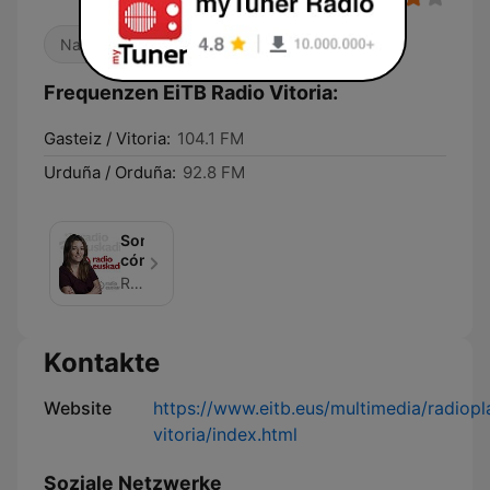
Nachrichten
Lokalradio
Frequenzen EiTB Radio Vitoria:
Gasteiz / Vitoria:
104.1 FM
Urduña / Orduña:
92.8 FM
Somos
cómplices
Radio Euskadi (EITB)
Kontakte
Website
https://www.eitb.eus/multimedia/radiopl
vitoria/index.html
Soziale Netzwerke