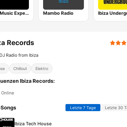
Ibiza Music Experience
Mambo Radio
za Records
DJ Radio from Ibiza
use
Chillout
Elektro
uenzen Ibiza Records:
Online
-Songs
Letzte 7 Tage
Letzte 30 
Ibiza Tech House