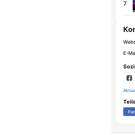
7
Ko
Webs
E-Mai
Sozi
Aktua
Teil
Fa