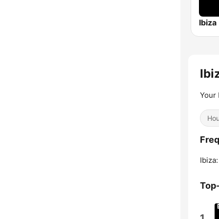
Ibi
Your 
Ho
Freq
Ibiza:
Top
1