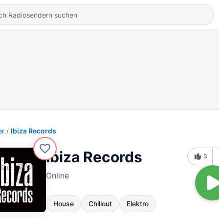
er
Ibiza Records
Ibiza Records
3
Online
House
Chillout
Elektro