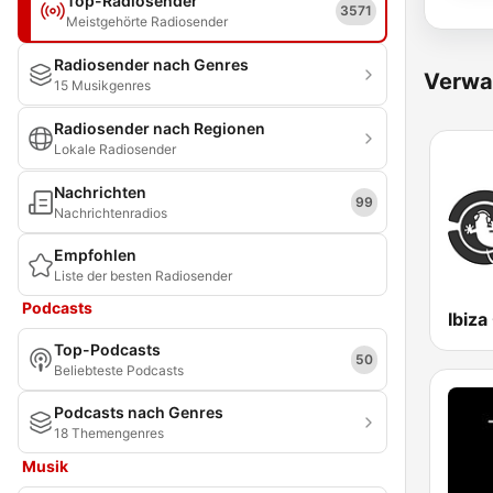
Top-Radiosender
3571
Meistgehörte Radiosender
Radiosender nach Genres
Verwa
15 Musikgenres
Radiosender nach Regionen
Lokale Radiosender
Nachrichten
99
Nachrichtenradios
Empfohlen
Liste der besten Radiosender
Podcasts
Ibiza
Top-Podcasts
50
Beliebteste Podcasts
Podcasts nach Genres
18 Themengenres
Musik