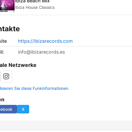
Ibiza Beach Mix
Ibiza House Classics
ntakte
ite
https://ibizarecords.com
l:
info@ibizarecords.es
ale Netzwerke
lisieren Sie diese Funkinformationen
en
cebook
X