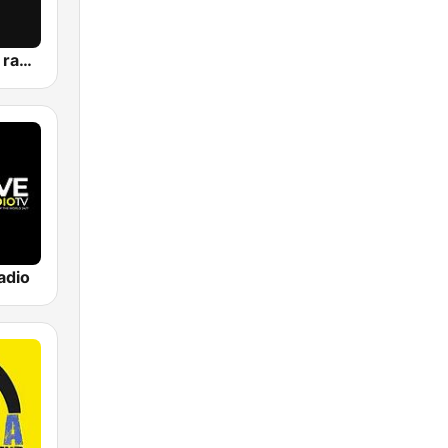
passion ibiza radio
adio