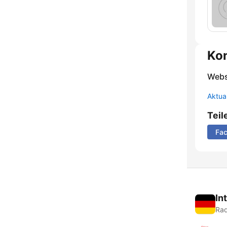
Ko
Webs
Aktua
Teil
Fa
In
Rad