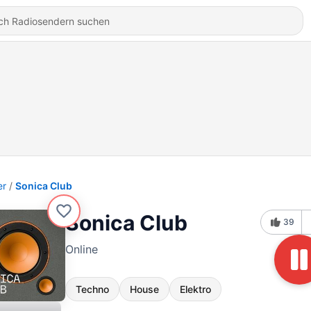
er
Sonica Club
Sonica Club
39
Online
Techno
House
Elektro