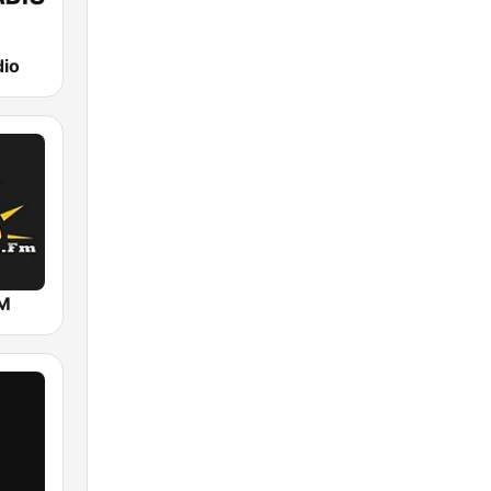
dio
FM