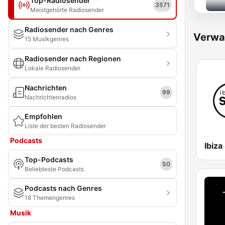
Top-Radiosender
3571
Meistgehörte Radiosender
Radiosender nach Genres
Verwa
15 Musikgenres
Radiosender nach Regionen
Lokale Radiosender
Nachrichten
99
Nachrichtenradios
Empfohlen
Liste der besten Radiosender
Podcasts
Ibiza
Top-Podcasts
50
Beliebteste Podcasts
Podcasts nach Genres
18 Themengenres
Musik