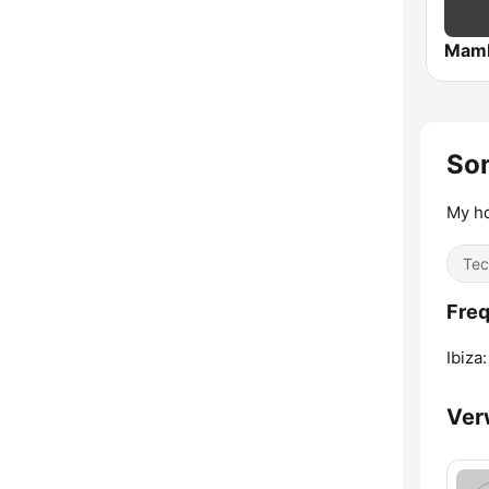
Mamb
Son
My ho
Tec
Freq
Ibiza:
Ver