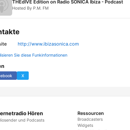
THEdIVE Edition on Radio SONICA Ibiza - Podcast
Hosted By P.M. FM
ntakte
ite
http://www.ibizasonica.com
lisieren Sie diese Funkinformationen
en
cebook
X
ternetradio Hören
Ressourcen
Broadcasters
iosender und Podcasts
Widgets