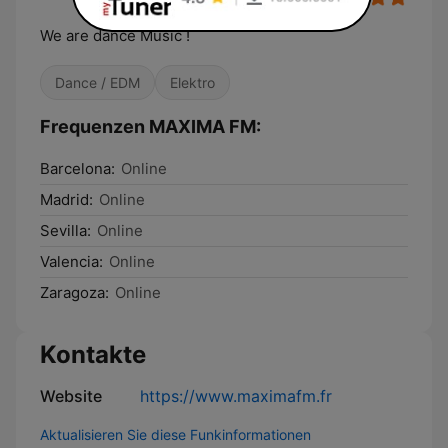
We are dance Music !
Dance / EDM
Elektro
Frequenzen MAXIMA FM:
Barcelona:
Online
Madrid:
Online
Sevilla:
Online
Valencia:
Online
Zaragoza:
Online
Kontakte
Website
https://www.maximafm.fr
Aktualisieren Sie diese Funkinformationen