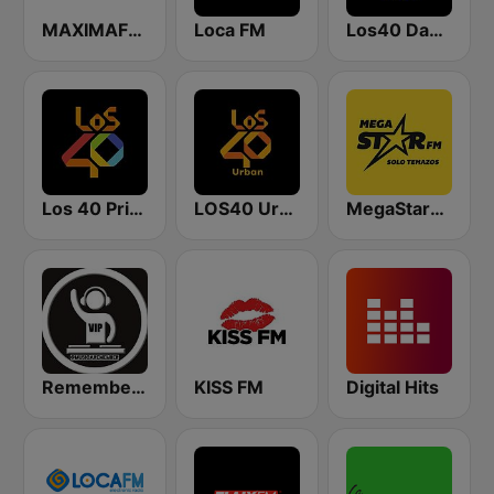
MAXIMAFM DAB+
Loca FM
Los40 Dance
Los 40 Principales
LOS40 Urban
MegaStarFM
Remember Vip Dance
KISS FM
Digital Hits