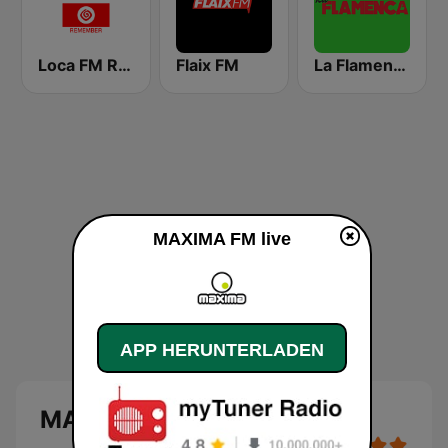
Loca FM Remember
Flaix FM
La Flamenca
MAXIMA FM live
APP HERUNTERLADEN
MAXIMA FM