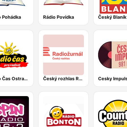
o Pohádka
Rádio Povídka
Český Blaník
Radio Čas Ostravsko
Český rozhlas Radiožurnál
Cesky Impul