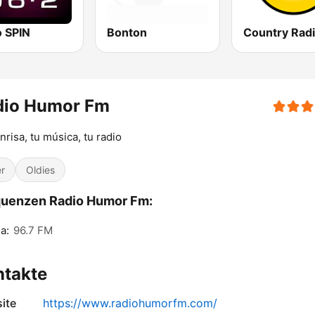
o SPIN
Bonton
Country Rad
dio Humor Fm
nrisa, tu música, tu radio
r
Oldies
quenzen Radio Humor Fm:
a:
96.7 FM
ntakte
ite
https://www.radiohumorfm.com/