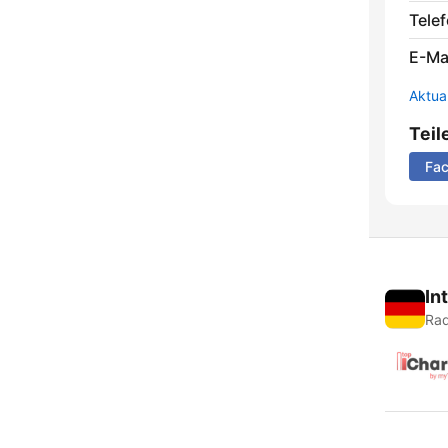
Telef
E-Mai
Aktua
Teil
Fa
In
Rad