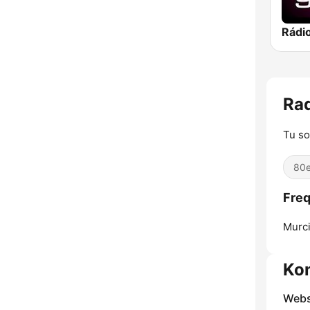
Rádi
Ra
Tu so
80e
Fre
Murci
Ko
Webs