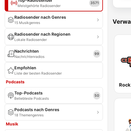
Top-Radiosender
3571
Meistgehörte Radiosender
Radiosender nach Genres
Verwa
15 Musikgenres
Radiosender nach Regionen
Lokale Radiosender
Nachrichten
99
Nachrichtenradios
Empfohlen
Liste der besten Radiosender
Podcasts
Top-Podcasts
50
Beliebteste Podcasts
Podcasts nach Genres
18 Themengenres
Musik