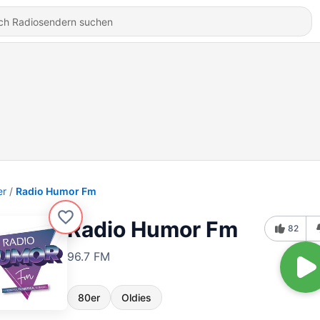
er
Radio Humor Fm
Radio Humor Fm
82
96.7 FM
80er
Oldies