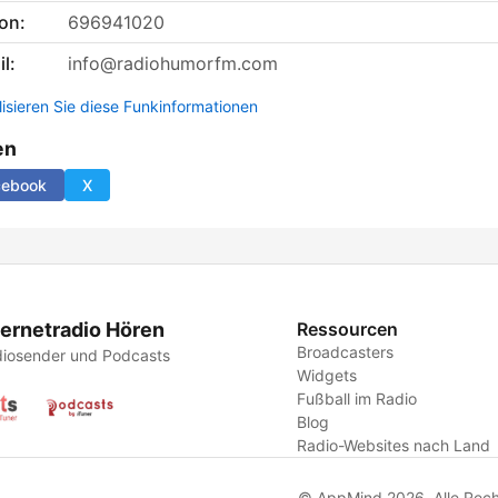
on:
696941020
l:
info@radiohumorfm.com
lisieren Sie diese Funkinformationen
en
cebook
X
ternetradio Hören
Ressourcen
Broadcasters
iosender und Podcasts
Widgets
Fußball im Radio
Blog
Radio-Websites nach Land
© AppMind 2026. Alle Rech