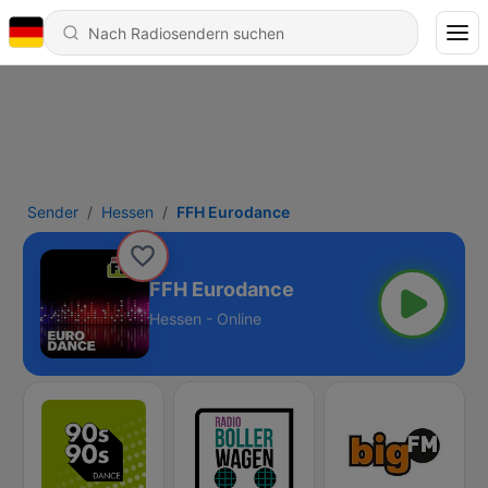
Sender
Hessen
FFH Eurodance
FFH Eurodance
Hessen - Online