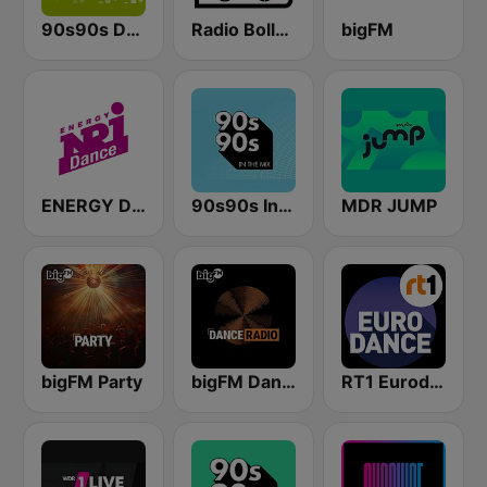
90s90s Dance
Radio Bollerwagen
bigFM
ENERGY Dance
90s90s In the Mix
MDR JUMP
bigFM Party
bigFM Dance Radio
RT1 Eurodance