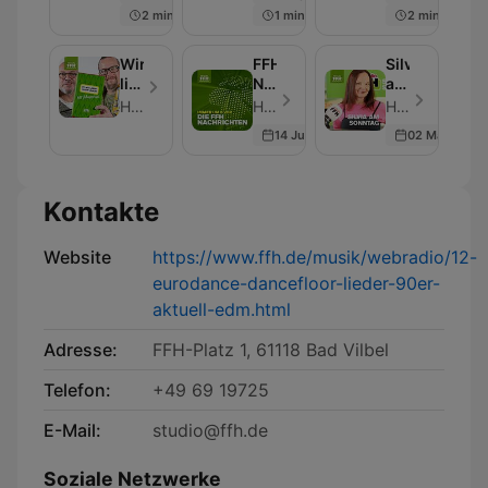
lustigste
2 min
1 min
2 min
Tankstelle
als
Podcast
Wir-
FFH
Silvia
lieben-
Nachrichten-
am
Hessen
Podcast:
Sonntag
HIT RADIO FFH / Mundstuhl
HIT RADIO FFH - Folge 177
HIT RADIO FFH - Folge 101
Lexikon
News
–
14 Jun 2026
02 May 2026
mit
aus
Der
Mundstuhl
Hessen,
Talk
als
Deutschland
als
Podcast
und
Podcast
Kontakte
der
Welt
Website
https://www.ffh.de/musik/webradio/12-
eurodance-dancefloor-lieder-90er-
aktuell-edm.html
Adresse:
FFH-Platz 1, 61118 Bad Vilbel
Telefon:
+49 69 19725
E-Mail:
studio@ffh.de
Soziale Netzwerke