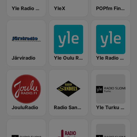
Yle Radio Suomi Helsinki
YleX
POPfm Finland
Järviradio
Yle Oulu Radio
Yle Radio Häme
JouluRadio
Radio Sandels
Yle Turku Radio Suomi