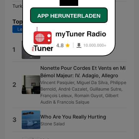
Turku:
89.8 FM
APP HERUNTERLADEN
Top-Songs
Letzte 7 Tage
Letzte 30 Tage
Daily Dispatch
1
Brendon Moeller
Nonette Pour Cordes Et Vents en Mi
Bémol Majeur: IV. Adagio, Allegro
Vincent Pasquier, Miguel Da Silva, Philippe
2
Bernold, André Cazalet, Guillaume Sutre,
François Leleux, Romain Guyot, Gilbert
Audin & Francois Salque
Who Are You Really Hurting
3
Stone Salad