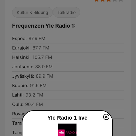
Kultur & Bildung
Talkradio
Frequenzen Yle Radio 1:
Espoo:
87.9 FM
Eurajoki:
87.7 FM
Helsinki:
105.7 FM
Joutseno:
88.0 FM
Jyväskylä:
89.9 FM
Kuopio:
91.6 FM
Lahti:
93.2 FM
Oulu:
90.4 FM
Rovaniemi:
88.2 FM
Yle Radio 1 live
Tammela:
89.2 FM
Tampere:
90.7 FM