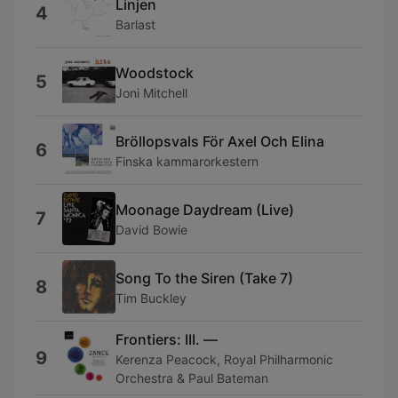
Linjen
4
Barlast
Woodstock
5
Joni Mitchell
Bröllopsvals För Axel Och Elina
6
Finska kammarorkestern
Moonage Daydream (Live)
7
David Bowie
Song To the Siren (Take 7)
8
Tim Buckley
Frontiers: III. —
9
Kerenza Peacock, Royal Philharmonic
Orchestra & Paul Bateman