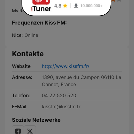
My Radio station
Frequenzen Kiss FM:
Nice:
Online
Kontakte
Website
http://www.kissfm.fr/
Adresse:
1390, avenue du Campon 06110 Le
Cannet, France
Telefon:
04 22 520 520
E-Mail:
kissfm@kissfm.fr
Soziale Netzwerke