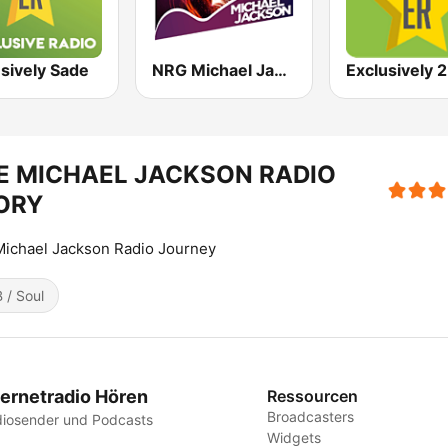
sively Sade
NRG Michael Jackson
Exclusively 
E MICHAEL JACKSON RADIO
ORY
ichael Jackson Radio Journey
 / Soul
ternetradio Hören
Ressourcen
Broadcasters
iosender und Podcasts
Widgets