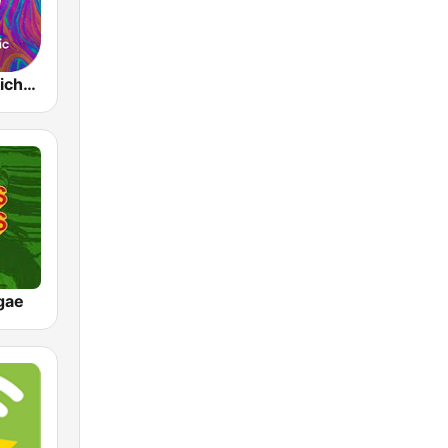
Music Star Michael Jackson - United Music
gae