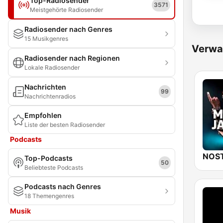
Top-Radiosender
3571
Meistgehörte Radiosender
Radiosender nach Genres
15 Musikgenres
Verwa
Radiosender nach Regionen
Lokale Radiosender
Nachrichten
99
Nachrichtenradios
Empfohlen
Liste der besten Radiosender
Podcasts
Top-Podcasts
50
Beliebteste Podcasts
Podcasts nach Genres
18 Themengenres
Musik