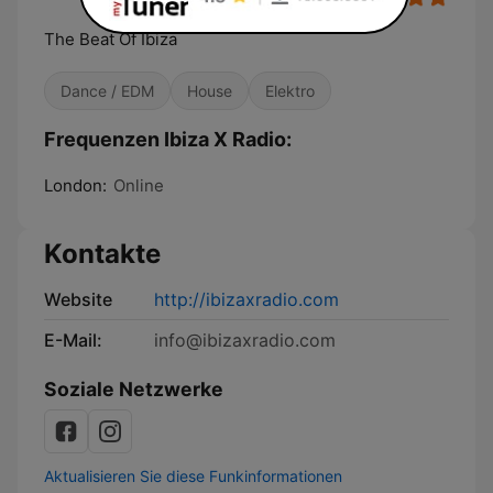
The Beat Of Ibiza
Dance / EDM
House
Elektro
Frequenzen Ibiza X Radio:
London:
Online
Kontakte
Website
http://ibizaxradio.com
E-Mail:
info@ibizaxradio.com
Soziale Netzwerke
Aktualisieren Sie diese Funkinformationen