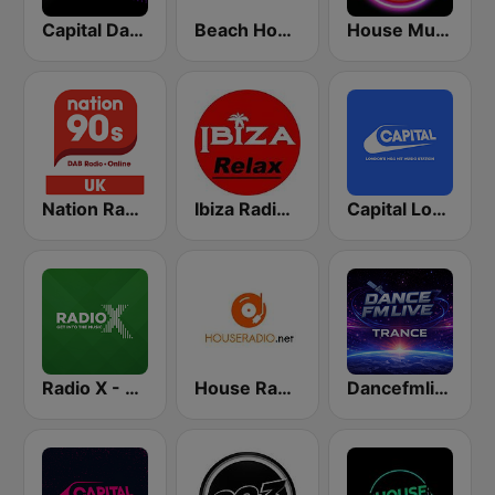
Capital Dance
Beach House Radio Terrazza
House Music Radio
Nation Radio 90s
Ibiza Radios - Relax
Capital London
Radio X - London
House Radio
Dancefmlive Trance