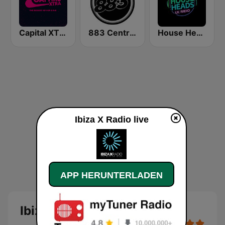
Capital XTRA
883 Centreforce radio
House Heads UK
Ibiza X Radio live
APP HERUNTERLADEN
Ibiza X Radio