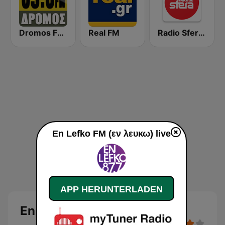
Dromos FM - ΔΡΟΜΟΣ 89.8
Real FM
Radio Sfera 102.2 FM
En Lefko FM (εν λευκω) live
APP HERUNTERLADEN
En Lefko FM (εν λευκω)