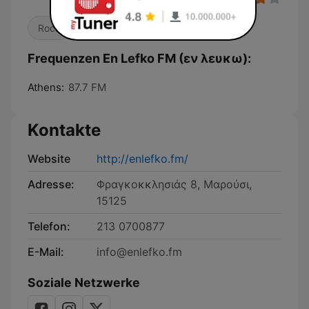
Rock
Pop / Top 40
Frequenzen En Lefko FM (εν λευκω):
Athens:
87.7 FM
Kontakte
Website
http://enlefko.fm/
Adresse:
Φραγκοκκλησιάς 8, Μαρούσι,
15125
Telefon:
213 0700877
E-Mail:
info@enlefko.fm
Soziale Netzwerke