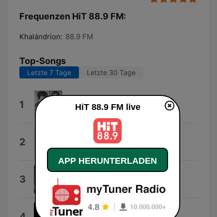
Frequenzen HiT 88.9 FM:
Khalándrion:
88.9 FM
Top-Songs
Letzte 7 Tage
Letzte 30 Tage
Next Summer
1
HiT 88.9 FM live
Damiano David
Sì per sempre
2
Rève
APP HERUNTERLADEN
Dai Dai Dai
3
Robertino
Siempre en Mi Piel
4