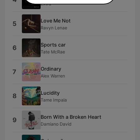
Extra
Love Me Not
5
Ravyn Lenae
Sports car
6
Tate McRae
Ordinary
7
Alex Warren
Lucidity
8
Tame Impala
Born With a Broken Heart
9
Damiano David