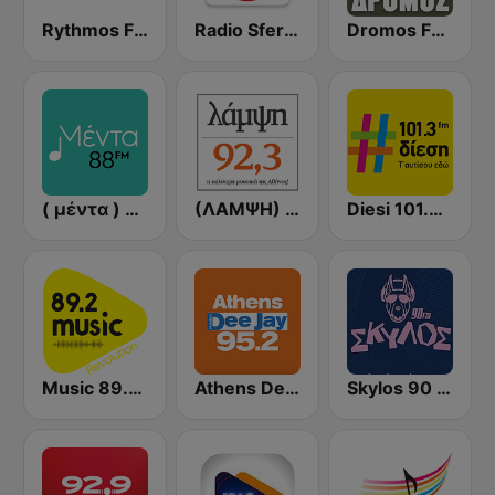
Rythmos FM - Ρυθμος 94.9
Radio Sfera 102.2 FM
Dromos FM - ΔΡΟΜΟΣ 89.8
( μέντα ) Menta 88 FM
(ΛΑΜΨΗ) Lampsi 92.3 FM
Diesi 101.3 FM
Music 89.2 FM
Athens Deejay FM
Skylos 90 FM