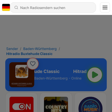
Sender
Baden-Württemberg
Hitradio Buxtehude Classic
Hitradio Buxtehude Classic
Baden-Württemberg - Online