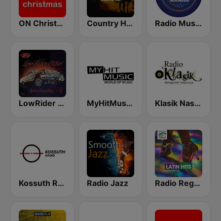
ON Christmas
Country Hits
Radio Music Indonesia
LowRider Oldies
MyHitMusic - Nashville
Klasik Nasional FM
Kossuth Rádió
Radio Jazz
Radio Regenbogen - Latin Hits