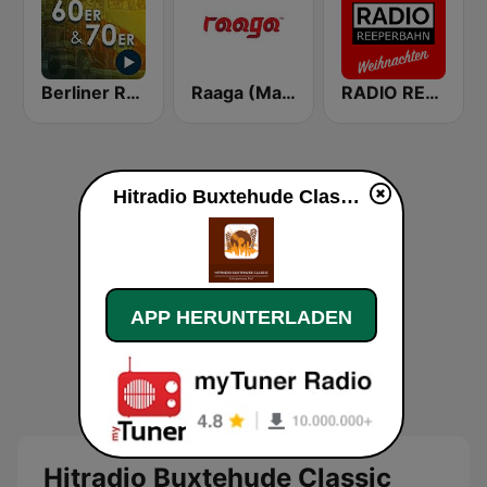
Berliner Rundfunk 60er 70er
Raaga (Malaysia Only)
RADIO REEPERBAHN Weihnachten
Hitradio Buxtehude Classic live
APP HERUNTERLADEN
Hitradio Buxtehude Classic