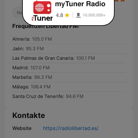
Nachrichten
Talkradio
Frequenzen Libertad FM:
Almería:
105.0 FM
Jaén:
95.3 FM
Las Palmas de Gran Canaria:
100.1 FM
Madrid:
107.0 FM
Marbella:
99.3 FM
Málaga:
106.4 FM
Santa Cruz de Tenerife:
94.6 FM
Kontakte
Website
https://radiolibertad.es/