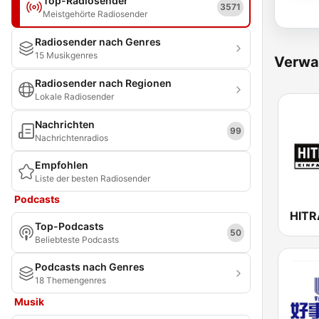
Top-Radiosender
3571
Meistgehörte Radiosender
Radiosender nach Genres
15 Musikgenres
Verwa
Radiosender nach Regionen
Lokale Radiosender
Nachrichten
99
Nachrichtenradios
Empfohlen
Liste der besten Radiosender
Podcasts
HITR
Top-Podcasts
50
Beliebteste Podcasts
Podcasts nach Genres
18 Themengenres
Musik