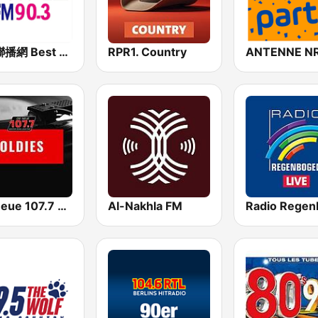
好事聯播網 Best Radio FM90.3
RPR1. Country
Die Neue 107.7 Oldies
Al-Nakhla FM