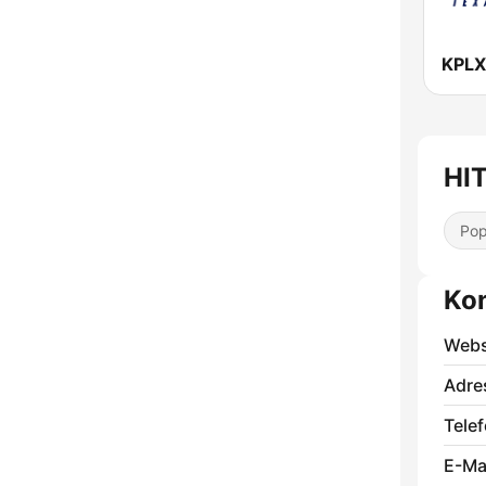
HIT
Pop
Ko
Webs
Adre
Telef
E-Mai