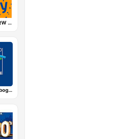
ANTENNE NRW 90er Party
Radio Regenbogen