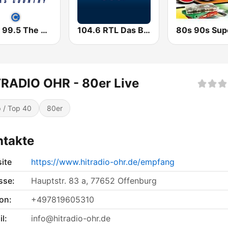
KPLX 99.5 The Wolf FM
104.6 RTL Das Beste der 90er
RADIO OHR - 80er Live
 / Top 40
80er
ntakte
ite
https://www.hitradio-ohr.de/empfang
sse:
Hauptstr. 83 a, 77652 Offenburg
on:
+497819605310
l:
info@hitradio-ohr.de