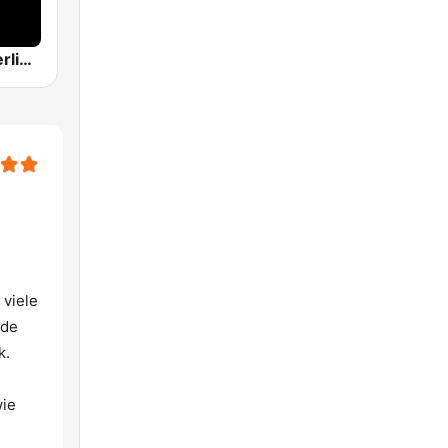
104.6 RTL Berlins Hitradio
 viele
rde
k.
wie