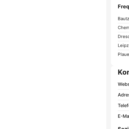
Fre
Bautz
Chem
Dres
Leipz
Plaue
Ko
Webs
Adre
Telef
E-Mai
Sozi