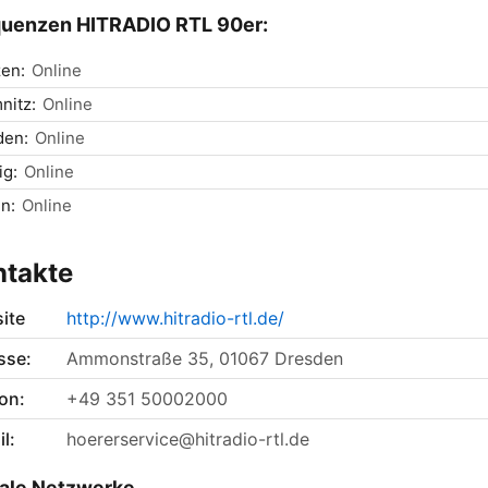
quenzen HITRADIO RTL 90er:
en:
Online
nitz:
Online
den:
Online
ig:
Online
n:
Online
ntakte
ite
http://www.hitradio-rtl.de/
sse:
Ammonstraße 35, 01067 Dresden
on:
+49 351 50002000
l:
hoererservice@hitradio-rtl.de
ale Netzwerke