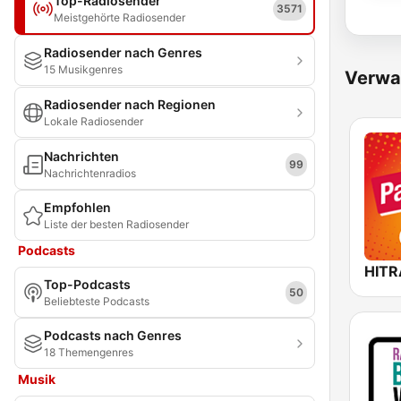
Top-Radiosender
3571
Meistgehörte Radiosender
Radiosender nach Genres
15 Musikgenres
Verwa
Radiosender nach Regionen
Lokale Radiosender
Nachrichten
99
Nachrichtenradios
Empfohlen
Liste der besten Radiosender
Podcasts
Top-Podcasts
50
Beliebteste Podcasts
Podcasts nach Genres
18 Themengenres
Musik