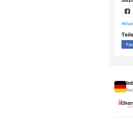
Aktua
Teil
Fa
In
Rad