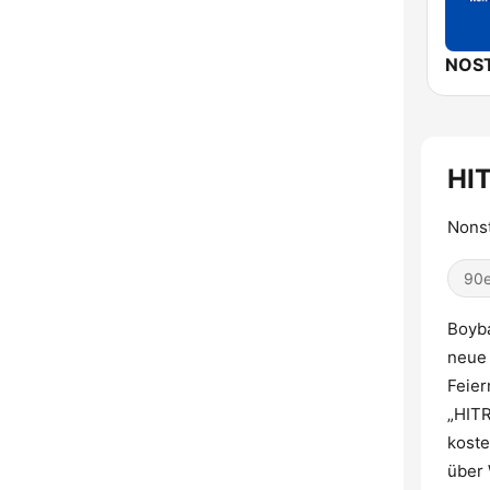
NOST
HI
Nonst
90e
Boyba
neue 
Feier
„HITR
koste
über 