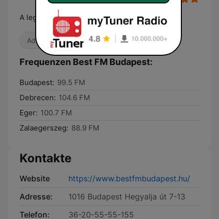
A legjobb zenék
Adult Contemporary
90er
Frequenzen Best FM Budapest:
Budapest:
99.5 FM
Debrecen:
104.6 FM
Eger:
100.7 FM
Zalaegerszeg:
88.9 FM
Kontakte
Website
https://www.bestfmbudapest.hu/
Adresse:
1016 Budapest Hegyalja út 7-13
Telefon:
36-20-55-55-155