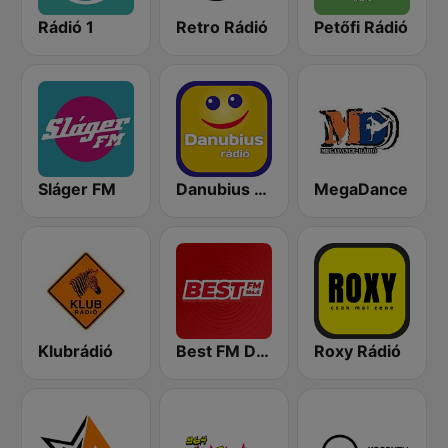
Rádió 1
Retro Rádió
Petőfi Rádió
Sláger FM
Danubius Rádió
MegaDance
Klubrádió
Best FM Debrecen
Roxy Rádió