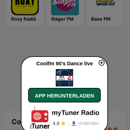
Roxy Rádió
Sláger FM
Base FM
Coolfm 90's Dance live
APP HERUNTERLADEN
Coolfm 90's Dance