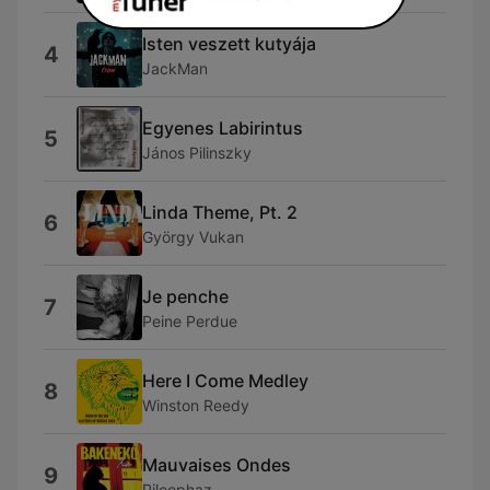
Isten veszett kutyája
4
JackMan
Egyenes Labirintus
5
János Pilinszky
Linda Theme, Pt. 2
6
György Vukan
Je penche
7
Peine Perdue
Here I Come Medley
8
Winston Reedy
Mauvaises Ondes
9
Piloophaz