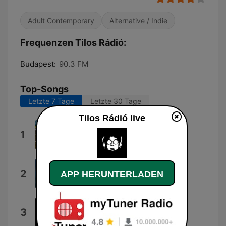
Adult Contemporary
Alternative / Indie
Frequenzen Tilos Rádió:
Budapest:
90.3 FM
Top-Songs
Letzte 7 Tage
Letzte 30 Tage
Tilos Rádió live
Szik-Szik
1
Alma Együttes
No Regret
2
APP HERUNTERLADEN
North Pole Hotel
Minitoka
3
DJ Food