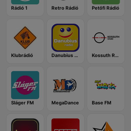
Rádió 1
Retro Rádió
Petőfi Rádió
Klubrádió
Danubius Rádió
Kossuth Rádió
Sláger FM
MegaDance
Base FM