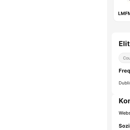
Eli
Cou
Freq
Dubli
Ko
Webs
Sozi