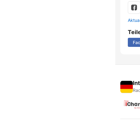
Aktua
Teil
Fa
In
Rad