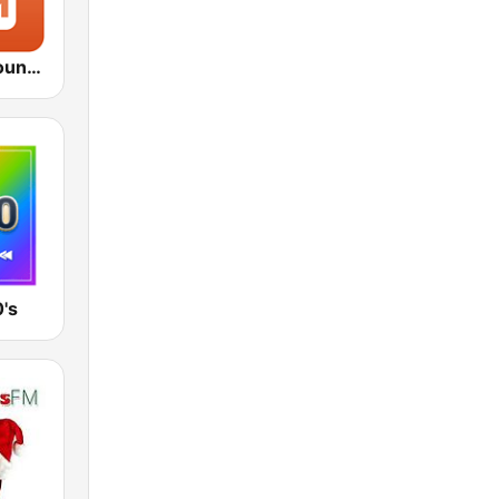
1.FM - Hot Country
's