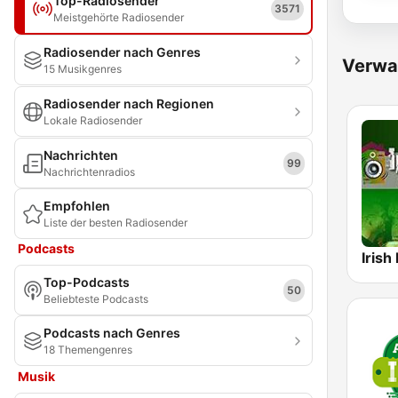
Top-Radiosender
3571
Meistgehörte Radiosender
Radiosender nach Genres
Verwa
15 Musikgenres
Radiosender nach Regionen
Lokale Radiosender
Nachrichten
99
Nachrichtenradios
Empfohlen
Liste der besten Radiosender
Podcasts
Irish
Top-Podcasts
50
Beliebteste Podcasts
Podcasts nach Genres
18 Themengenres
Musik