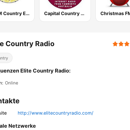
LMFM Country Express
Capital Country Radio
Christmas F
te Country Radio
ntry
uenzen Elite Country Radio:
n:
Online
ntakte
ite
http://www.elitecountryradio.com/
ale Netzwerke