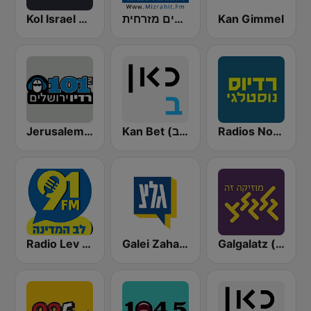
Kol Israel Reshet Bet
רדיו נושמים מזרחית (Mizrahit Fm)
Kan Gimmel
Radios Nostalgia 96.3FM (רדיוס נוסטלגי)
Kan Bet (כאן ב' / רשת ב')
Jerusalem FM (רדיו ירושלים)
Galgalatz (גלגלצ רדיו)
Galei Zahal (גלי צה"ל)
Radio Lev HaMedina 91 FM (לב המדינה)