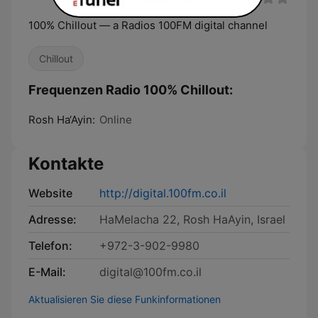
100% Chillout — a Radios 100FM digital channel
Chillout
Frequenzen Radio 100% Chillout:
Rosh Ha‘Ayin:
Online
Kontakte
Website
http://digital.100fm.co.il
Adresse:
HaMelacha 22, Rosh HaAyin, Israel
Telefon:
+972-3-902-9980
E-Mail:
digital@100fm.co.il
Aktualisieren Sie diese Funkinformationen