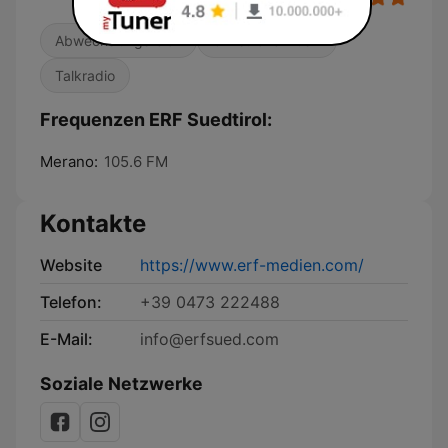
Abwechslungsreich
Christliche Musik
Talkradio
Frequenzen ERF Suedtirol:
Merano:
105.6 FM
Kontakte
Website
https://www.erf-medien.com/
Telefon:
+39 0473 222488
E-Mail:
info@erfsued.com
Soziale Netzwerke