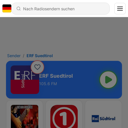
Sender
ERF Suedtirol
ERF Suedtirol
105.6 FM