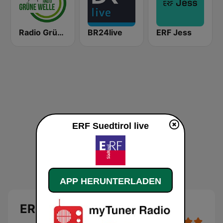
Radio Grüne Welle
BR24live
ERF Jess
ERF Suedtirol live
APP HERUNTERLADEN
ERF Suedtirol