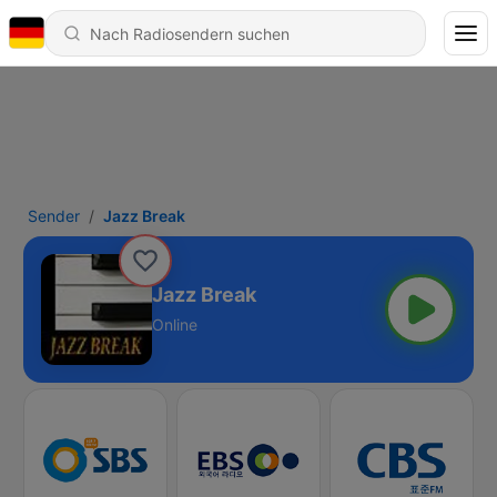
Sender
Jazz Break
Jazz Break
Online