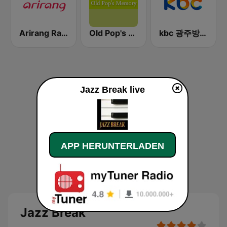
Arirang Radio
Old Pop's Memory - 위대한 올드팝
kbc 광주방송 MyFM
Jazz Break live
APP HERUNTERLADEN
Jazz Break