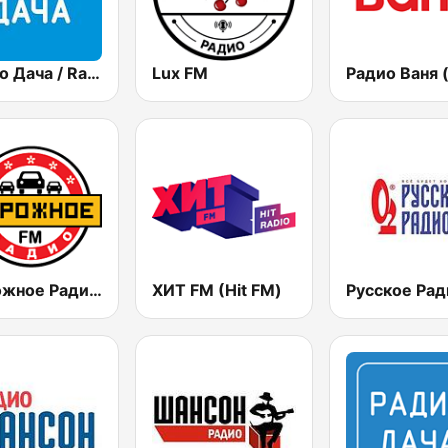
Радио Дача / Radio Dacha FM
Lux FM
Дорожное Радио (Dorojnoe Radio)
ХИТ FМ (Hit FM)
Русское Рад