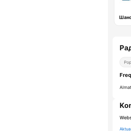
Ра
Pop
Freq
Almat
Ko
Webs
Aktua