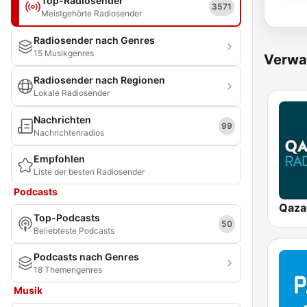
Top-Radiosender
3571
Meistgehörte Radiosender
Radiosender nach Genres
15 Musikgenres
Verwa
Radiosender nach Regionen
Lokale Radiosender
Nachrichten
99
Nachrichtenradios
Empfohlen
Liste der besten Radiosender
Podcasts
Qaza
Top-Podcasts
50
Beliebteste Podcasts
Podcasts nach Genres
18 Themengenres
Musik