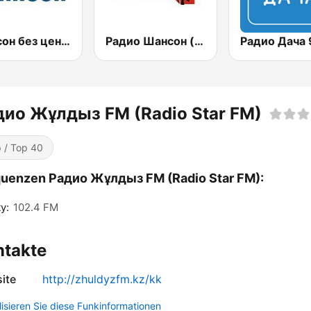
Шансон без цензуры (Shanson bez cenzury)
Радио Шансон (Chanson)
дио Жұлдыз FM (Radio Star FM)
 / Top 40
uenzen Радио Жұлдыз FM (Radio Star FM):
y:
102.4 FM
ntakte
ite
http://zhuldyzfm.kz/kk
lisieren Sie diese Funkinformationen