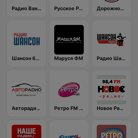
Радио Ваня (Radio Vanya)
Русское Радио
Дорожное Радио (Dorojnoe Radio)
Шансон без цензуры (Shanson bez cenzury)
Маруся ФМ
Радио Шансон (Chanson)
Авторадио (Avtoradio)
Ретро FM (Retro FM)
Новое Радио (New Radio, Novoe Radio)