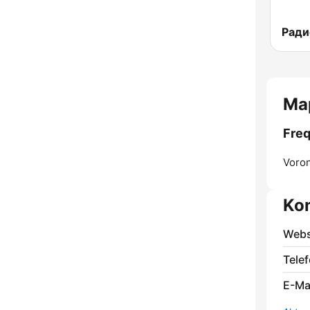
Ма
Fre
Voro
Ko
Webs
Telef
E-Mai