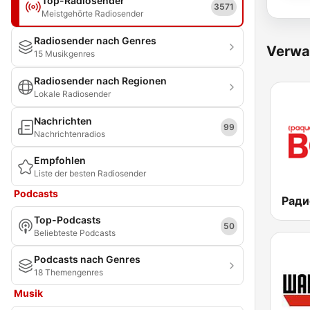
Top-Radiosender
3571
Meistgehörte Radiosender
Radiosender nach Genres
Verwa
15 Musikgenres
Radiosender nach Regionen
Lokale Radiosender
Nachrichten
99
Nachrichtenradios
Empfohlen
Liste der besten Radiosender
Podcasts
Top-Podcasts
50
Beliebteste Podcasts
Podcasts nach Genres
18 Themengenres
Musik