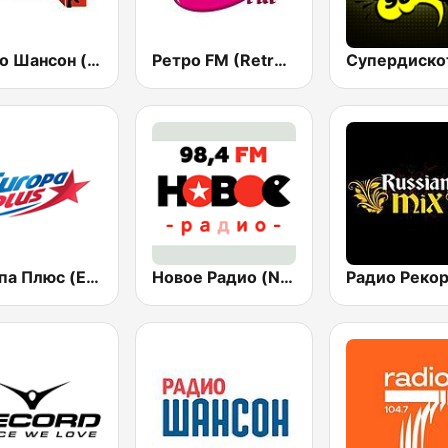
Радио Шансон (Chanson)
Ретро FM (Retro FM)
Европа Плюс (Europa Plus)
Новое Радио (New Radio, Novoe Radio)