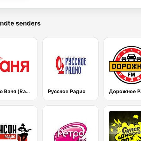
ndte senders
Радио Ваня (Radio Vanya)
Русское Радио