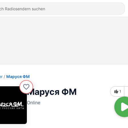
er
Маруся ФМ
Маруся ФМ
1
Online