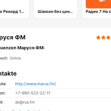
Радио Рекорд 101.9 (Radio Record)
Шансон без цензуры (Shanson bez cenzury)
руся ФМ
quenzen Маруся ФМ:
nezh:
Online
ntakte
ite
http://www.marus.fm/
on:
+7-980-522-22-11
l:
sk@rus.fm