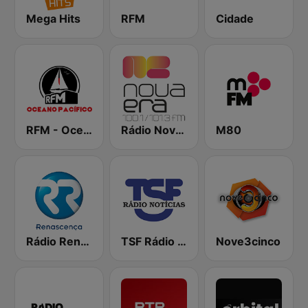
Mega Hits
RFM
Cidade
RFM - Oceano Pacífico Online
Rádio Nova Era
M80
Rádio Renascença
TSF Rádio Notícias
Nove3cinco