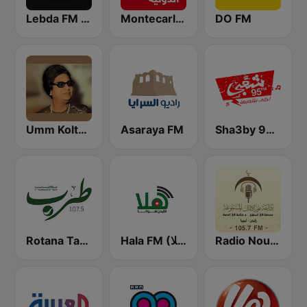
Lebda FM ( راديو لبدة اف ام )
Montecarlo al doualiya (مونت كارلو الدولية)
DO FM
Umm Kolthoum راديو أم كلثوم
Asaraya FM
Sha3by 95 FM
Radio Nour Aleman 105.7 FM إذاعة نور الإيمان المسموعة
Hala FM (راديو هلا)
Rotana Tarab Jordan ( راديو روتانا طرب الاردن)