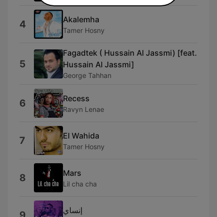
Akalemha
4
Tamer Hosny
Fagadtek ( Hussain Al Jassmi) [feat.
5
Hussain Al Jassmi]
George Tahhan
Recess
6
Ravyn Lenae
El Wahida
7
Tamer Hosny
Mars
8
Lil cha cha
إنساي
9