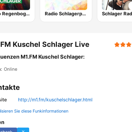
Radio Regenbogen - Schlager
Radio Schlagerparadies - Oldieexpress
FM Kuschel Schlager Live
uenzen M1.FM Kuschel Schlager:
n:
Online
ntakte
ite
http://m1.fm/kuschelschlager.html
lisieren Sie diese Funkinformationen
en
cebook
X