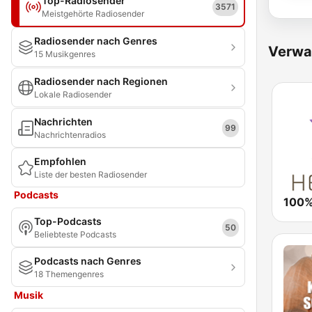
Top-Radiosender
3571
Meistgehörte Radiosender
Radiosender nach Genres
Verwa
15 Musikgenres
Radiosender nach Regionen
Lokale Radiosender
Nachrichten
99
Nachrichtenradios
Empfohlen
Liste der besten Radiosender
Podcasts
Top-Podcasts
50
Beliebteste Podcasts
Podcasts nach Genres
18 Themengenres
Musik