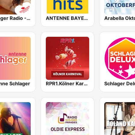
Schlager Radio - Kuschel-Schlager
ANTENNE BAYERN Oktoberfest Hits
nne Schlager
RPR1.Kölner Karneval
Schlager De