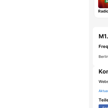
M1.
Freq
Berli
Ko
Webs
Aktua
Teil
Fa