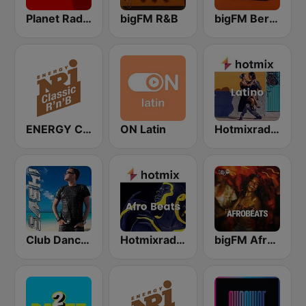
Planet Radio
bigFM R&B
bigFM Berlin
ENERGY Classic RNB
ON Latin
Hotmixradio Latino
Club Dance Only by DJ SASH
Hotmixradio Afro Beats
bigFM Afrobeats