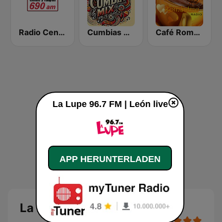
Radio Centro y El Fonógrafo
Cumbias Mix
Café Romántico Radio
La Lupe 96.7 FM | León live
APP HERUNTERLADEN
La Lupe 96.7 FM | León