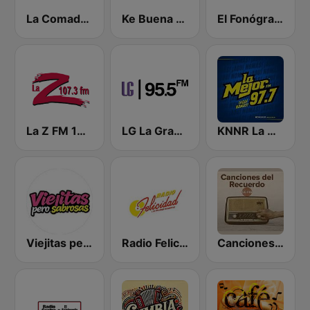
La Comadre 1260 AM
Ke Buena 92.9 FM
El Fonógrafo HD2
La Z FM 107.3
LG La Grande
KNNR La Mejor 97.7 FM
Viejitas pero Sabrosas Radio
Radio Felicidad 1180 AM
Canciones del Recuerdo DJec