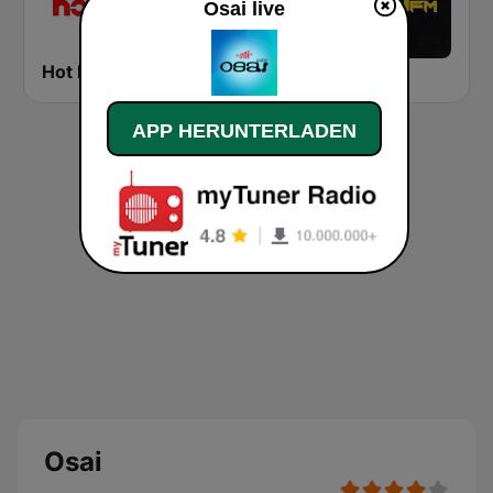
Osai live
Hot FM
Kool FM
Fly FM
APP HERUNTERLADEN
Osai