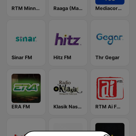
RTM Minnal FM
Raaga (Malaysia Only)
Mediacorp Oli 968
Sinar FM
Hitz FM
Thr Gegar
ERA FM
Klasik Nasional FM
RTM Ai FM 89.3