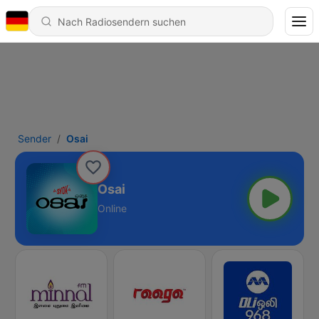
Sender
Osai
Osai
Online