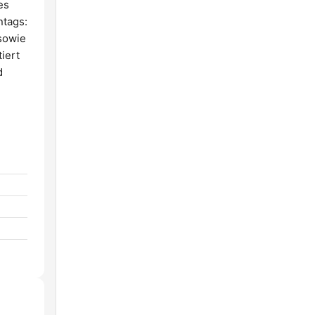
es
ntags:
sowie
iert
d