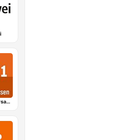
i
NDR 1 Niedersachsen Braunschweig