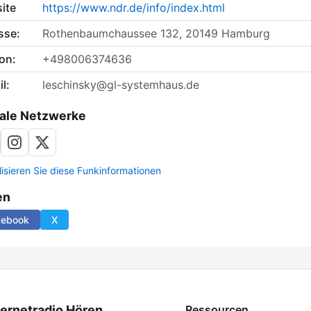
ite
https://www.ndr.de/info/index.html
sse:
Rothenbaumchaussee 132, 20149 Hamburg
on:
+498006374636
l:
leschinsky@gl-systemhaus.de
ale Netzwerke
lisieren Sie diese Funkinformationen
en
cebook
X
ternetradio Hören
Ressourcen