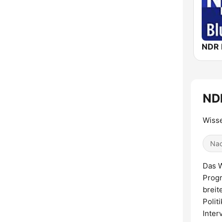
NDR 
NDR
Wisse
Nac
Das W
Progr
breit
Polit
Inter