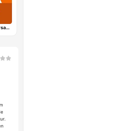
NDR 1 Niedersachsen
em
ie
ur.
en