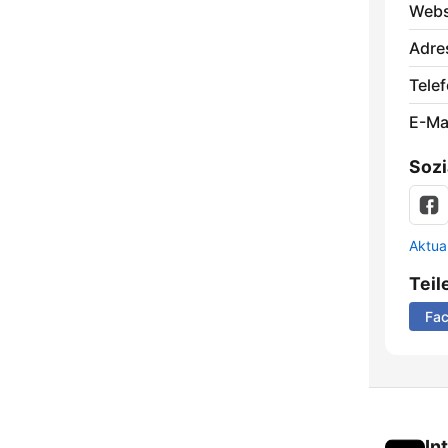
Webs
Adre
Telef
E-Mai
Sozi
Aktua
Teil
Fa
In