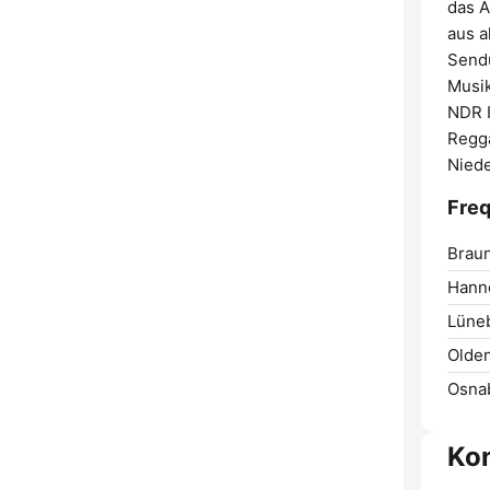
das A
aus a
Sendu
Musik
NDR I
Regga
Nied
Freq
Brau
Hann
Lüne
Olde
Osna
Ko