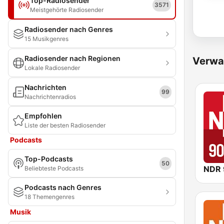
Top-Radiosender
3571
Meistgehörte Radiosender
Radiosender nach Genres
15 Musikgenres
Radiosender nach Regionen
Verwa
Lokale Radiosender
Nachrichten
99
Nachrichtenradios
Empfohlen
Liste der besten Radiosender
Podcasts
Top-Podcasts
50
NDR 
Beliebteste Podcasts
Podcasts nach Genres
18 Themengenres
Musik