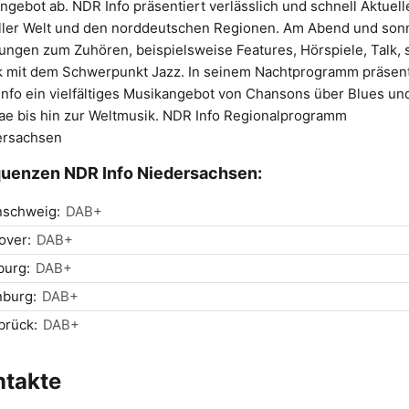
ngebot ab. NDR Info präsentiert verlässlich und schnell Aktuell
ller Welt und den norddeutschen Regionen. Am Abend und son
ngen zum Zuhören, beispielsweise Features, Hörspiele, Talk, 
 mit dem Schwerpunkt Jazz. In seinem Nachtprogramm präsent
nfo ein vielfältiges Musikangebot von Chansons über Blues un
e bis hin zur Weltmusik. NDR Info Regionalprogramm
ersachsen
uenzen NDR Info Niedersachsen:
nschweig:
DAB+
over:
DAB+
burg:
DAB+
nburg:
DAB+
brück:
DAB+
ntakte