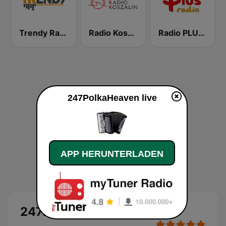
Trendy Radio
Radio Koszalin
Radio PLUS Lublin
247PolkaHeaven live
APP HERUNTERLADEN
247PolkaHeaven