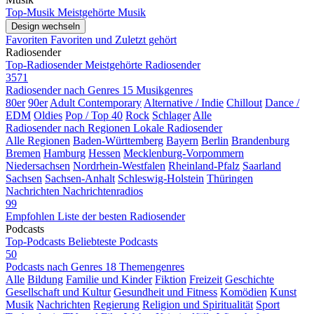
Top-Musik
Meistgehörte Musik
Design wechseln
Favoriten
Favoriten und Zuletzt gehört
Radiosender
Top-Radiosender
Meistgehörte Radiosender
3571
Radiosender nach Genres
15 Musikgenres
80er
90er
Adult Contemporary
Alternative / Indie
Chillout
Dance /
EDM
Oldies
Pop / Top 40
Rock
Schlager
Alle
Radiosender nach Regionen
Lokale Radiosender
Alle Regionen
Baden-Württemberg
Bayern
Berlin
Brandenburg
Bremen
Hamburg
Hessen
Mecklenburg-Vorpommern
Niedersachsen
Nordrhein-Westfalen
Rheinland-Pfalz
Saarland
Sachsen
Sachsen-Anhalt
Schleswig-Holstein
Thüringen
Nachrichten
Nachrichtenradios
99
Empfohlen
Liste der besten Radiosender
Podcasts
Top-Podcasts
Beliebteste Podcasts
50
Podcasts nach Genres
18 Themengenres
Alle
Bildung
Familie und Kinder
Fiktion
Freizeit
Geschichte
Gesellschaft und Kultur
Gesundheit und Fitness
Komödien
Kunst
Musik
Nachrichten
Regierung
Religion und Spiritualität
Sport