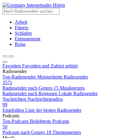
Internetradio Hören
Arbeit
Fitness
Schlafen
Entspannung
Reise
Favoriten
Favoriten und Zuletzt gehört
Radiosender
Top-Radiosender
Meistgehörte Radiosender
3571
Radiosender nach Genres
15 Musikgenres
Radiosender nach Regionen
Lokale Radiosender
Nachrichten
Nachrichtenradios
99
Empfohlen
Liste der besten Radiosender
Podcasts
Top-Podcasts
Beliebteste Podcasts
50
Podcasts nach Genres
18 Themengenres
Musik