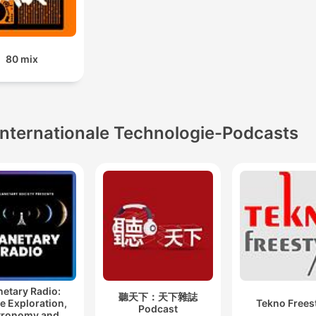
80 mix
Internationale Technologie-Podcasts
netary Radio:
聽天下：天下雜誌
e Exploration,
Tekno Frees
Podcast
tronomy and