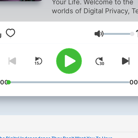
Your Life. Welcome to the
worlds of Digital Privacy, T
Scientific Innovation, and
Cryptocurrency. NBTV is
Lautstärke
hosted by Naomi Brockwell
tech journalist, producer fo
19-times emmy award-win
journalist John Stossel, an
host of Coindesk daily sh
"The Hash".
:00
00