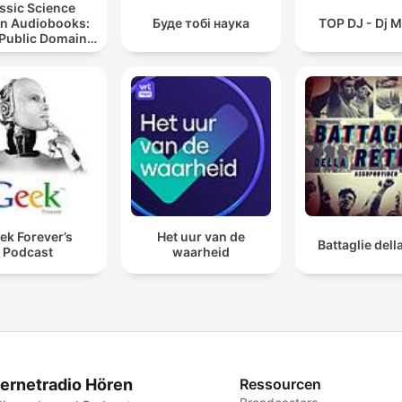
ssic Science
on Audiobooks:
Буде тобі наука
TOP DJ - Dj M
 Public Domain
i-Fi Stories
ek Forever’s
Het uur van de
Battaglie dell
Podcast
waarheid
ternetradio Hören
Ressourcen