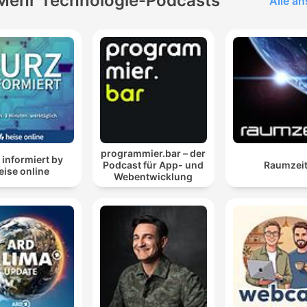
Mehr Technologie-Podcasts
Alle a
programmier.bar – der
 informiert by
Podcast für App- und
Raumzei
eise online
Webentwicklung