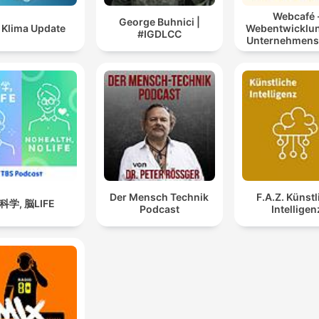
Webcafé 
George Buhnici |
 Klima Update
Webentwicklu
#IGDLCC
Unternehmens
Der Mensch Technik
F.A.Z. Künstl
科学, 脳LIFE
Podcast
Intelligen