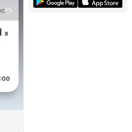
ech,
1
x
:
r
ning
d
ow
:00