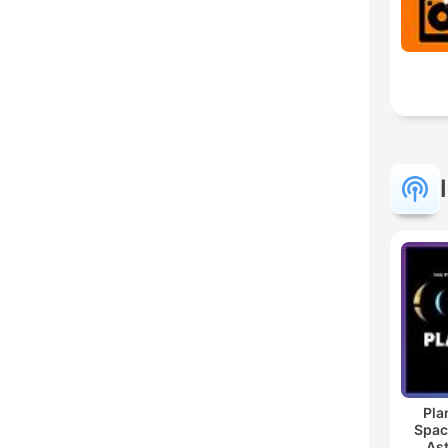
Pla
Spac
As