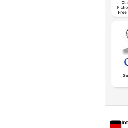
Cla
Ficti
Free
Sc
Ge
In