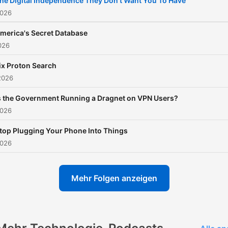
he Digital Independence They Don't Want You To Have
2026
merica's Secret Database
2026
ix Proton Search
2026
s the Government Running a Dragnet on VPN Users?
2026
top Plugging Your Phone Into Things
2026
Mehr Folgen anzeigen