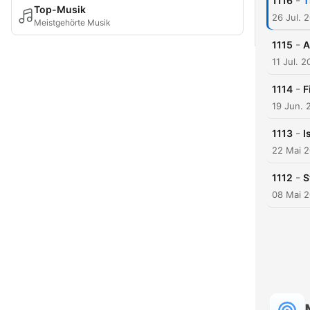
-
1116
T
Top-Musik
26 Jul. 
Meistgehörte Musik
-
1115
A
11 Jul. 
-
1114
F
19 Jun. 
-
1113
I
22 Mai 
-
1112
S
08 Mai 