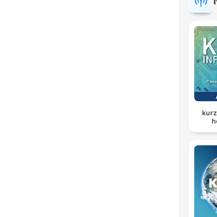
kurz
h