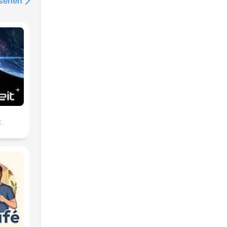
nsehen
t