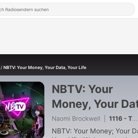
NBTV: Your Money, Your Data, Your Life
NBTV: Your
Money, Your Da
Your Life
Naomi Brockwell
|
1116 - The Digital Independence They Don't Want You To Have
NBTV: Your Money; Your D