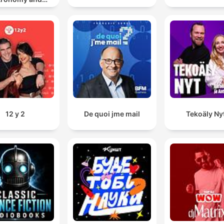
Science
12 y 2
De quoi jme mail
Tekoäly Ny