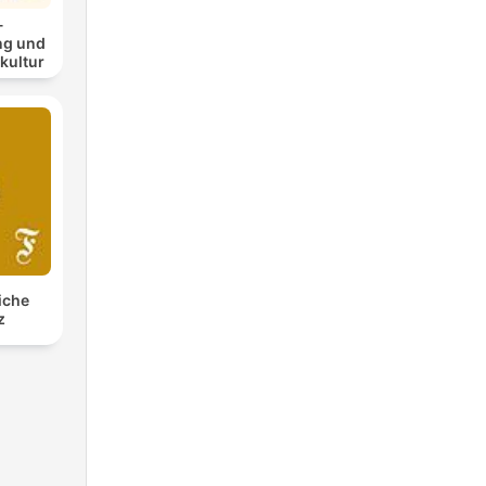
-
ng und
kultur
iche
z