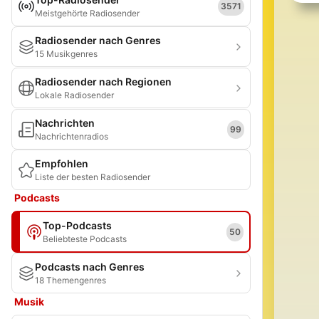
3571
Meistgehörte Radiosender
Radiosender nach Genres
15 Musikgenres
Radiosender nach Regionen
Lokale Radiosender
Nachrichten
99
Nachrichtenradios
Empfohlen
Liste der besten Radiosender
Podcasts
Top-Podcasts
50
Beliebteste Podcasts
Podcasts nach Genres
18 Themengenres
Musik