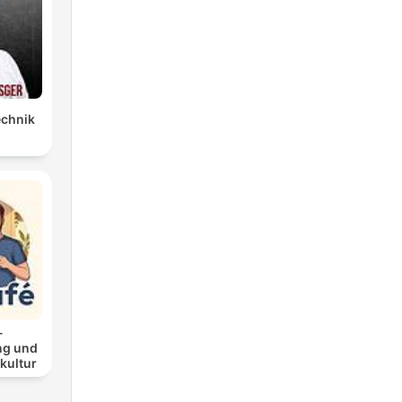
echnik
-
ng und
kultur