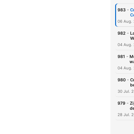
-
983
C
C
06 Aug.
-
982
L
Wa
04 Aug.
-
981
Mo
wa
04 Aug.
-
980
C
b
30 Jul. 
-
979
Zi
de
28 Jul. 