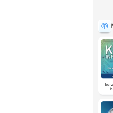
kurz
h