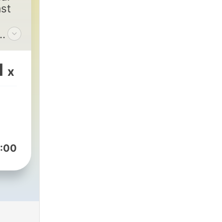
st
1
x
:00