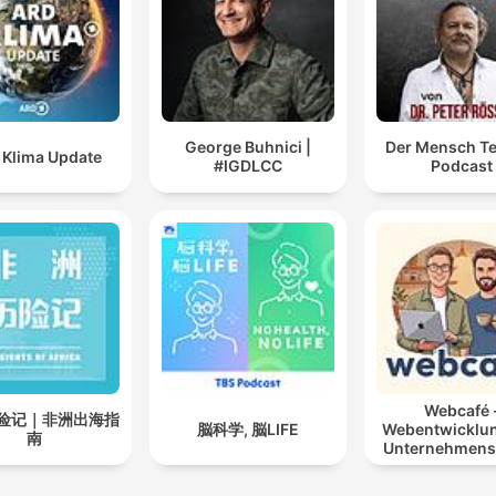
George Buhnici |
Der Mensch T
 Klima Update
#IGDLCC
Podcast
Webcafé 
险记｜非洲出海指
脳科学, 脳LIFE
Webentwicklu
南
Unternehmens