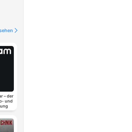
nsehen
r – der
p- und
lung