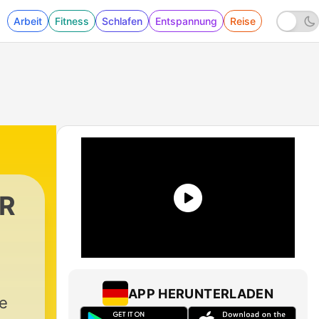
Arbeit
Fitness
Schlafen
Entspannung
Reise
NR
APP HERUNTERLADEN
je