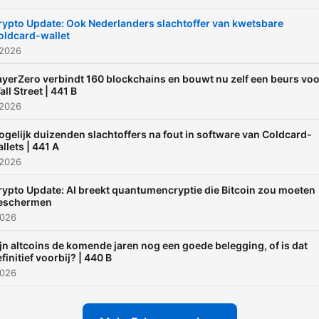
rypto Update: Ook Nederlanders slachtoffer van kwetsbare
oldcard-wallet
 2026
ayerZero verbindt 160 blockchains en bouwt nu zelf een beurs voo
ll Street | 441 B
 2026
gelijk duizenden slachtoffers na fout in software van Coldcard-
llets | 441 A
 2026
rypto Update: AI breekt quantumencryptie die Bitcoin zou moeten
eschermen
2026
jn altcoins de komende jaren nog een goede belegging, of is dat
finitief voorbij? | 440 B
2026